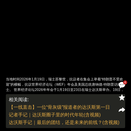
当地时间2026年1月19日，瑞士苏黎世，抗议者在集会上举着“特朗普不受欢
4
迎”的横幅，抗议世界经济论坛（WEF）年会及美国总统唐纳德·特朗普访问瑞
士。 世界经济论坛2026年年会于1月19日至23日在瑞士达沃斯举办。19日，
一场反对世界经济论坛和美国总统特朗普访问的集会结束后，防暴警察与部分
相关阅读:
抗议者爆发了严重冲突。据当地媒体报道，警方动用了水炮和催泪瓦斯来驱散
人群。此次冲突是2026年世界经济论坛达沃斯年会开幕前后一系列抗议活动
【一线直击】一位“骨灰级”报道者的达沃斯第一日
的高潮。论坛开幕前夕，已有约600名抗议者从库布利斯开始徒步跋涉两天前
记者手记｜达沃斯圈子里的时代年轮(含视频)
往达沃斯，他们批评论坛加剧了全球不平等，并强烈反对特朗普作为“史上最
大规模美国代表团”的领导人出席年会。图：MICHAEL BUHOLZER／IC
达沃斯手记｜最后的团结，还是未来的前线？(含视频)
photo