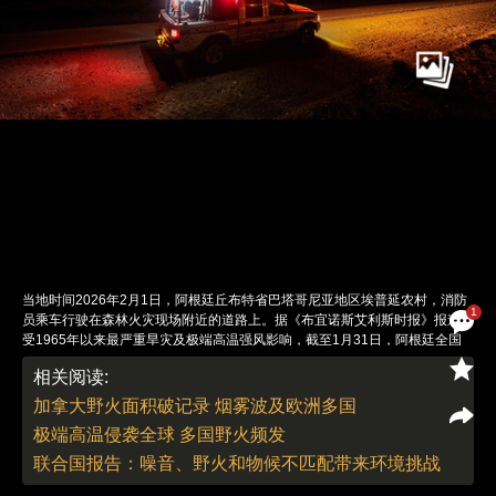
当地时间2026年2月1日，阿根廷丘布特省巴塔哥尼亚地区埃普延农村，消防
1
员乘车行驶在森林火灾现场附近的道路上。据《布宜诺斯艾利斯时报》报道，
受1965年以来最严重旱灾及极端高温强风影响，截至1月31日，阿根廷全国
累计过火面积已突破23万公顷（约2300平方公里）。除受灾最严重的拉潘帕
相关阅读:
省和丘布特省外，野火已蔓延至包括布宜诺斯艾利斯、科尔多瓦在内的16个
省份。政府已对上述省份发布最高级别的红色预警（Alerta Roja）。目前多
加拿大野火面积破记录 烟雾波及欧洲多国
处火源被指涉嫌蓄意纵火以扩充牧场，官方已悬赏缉拿。然而由于米莱政府因
极端高温侵袭全球 多国野火频发
推行财政紧缩而大幅削减国家火灾管理服务预算高达71%，灭火物资与人员
缺口巨大，大火正持续威胁国家公园内的千年古树及多个城镇的安全。图：
联合国报告：噪音、野火和物候不匹配带来环境挑战
Gonzalo KEOGAN／视觉中国