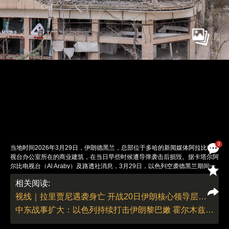
3
当地时间2026年3月29日，伊朗德黑兰，总部位于多哈的新闻媒体阿拉比电
视台办公室所在的商业建筑，在当日早些时候遭导弹袭击后损毁。据卡塔尔阿
尔比电视台（Al Araby）及路透社消息，3月29日，以色列空袭德黑兰期间一
枚导弹击中阿尔比电视台驻德黑兰办公室所在建筑，造成设备严重损毁，导致
相关阅读:
直播一度中断，目前未有人员死亡报告。该台驻德黑兰负责人称，空袭发生在
直播期间，他和同事均安全，但大楼有倒塌风险。遭袭区域为商业和住宅区，
视线｜拉里贾尼遇袭身亡 开战20日伊朗核心领导层已折损9人
楼内有咖啡馆、理发店、牙科诊所等民用设施。阿拉比电视台谴责以军行动针
中东战事扩大：以色列持续打击伊朗黎巴嫩 霍尔木兹海峡关闭
对民用设施并危及新闻工作者生命安全，违反国际法。这是近期中东战事中，
第二次发生新闻机构遭袭事件。图：视觉中国