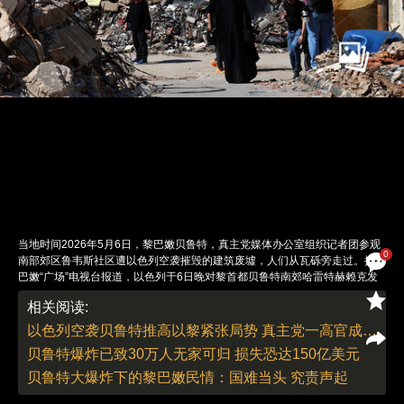
当地时间2026年5月6日，黎巴嫩贝鲁特，真主党媒体办公室组织记者团参观
0
南部郊区鲁韦斯社区遭以色列空袭摧毁的建筑废墟，人们从瓦砾旁走过。据黎
巴嫩“广场”电视台报道，以色列于6日晚对黎首都贝鲁特南郊哈雷特赫赖克发
动空袭，造成至少2人死亡、7人受伤。据黎巴嫩国家通讯社稍早报道，当日
相关阅读:
晚间，一艘以色列军舰向哈雷特赫赖克地区的一处住宅公寓发射了3枚导弹。
以色列总理府6日晚证实，经以总理内塔尼亚胡和国防部长卡茨批准，以色列
以色列空袭贝鲁特推高以黎紧张局势 真主党一高官成报复行动目标
国防军当天空袭黎巴嫩首都贝鲁特南郊，此次袭击目标是黎真主党精锐武装拉
贝鲁特爆炸已致30万人无家可归 损失恐达150亿美元
德万部队一名指挥官。以色列媒体报道称，该指挥官在空袭中丧生，但以色列
军方和真主党方面尚未对此予以证实。这是黎以自4月17日停火生效以来，贝
贝鲁特大爆炸下的黎巴嫩民情：国难当头 究责声起
鲁特首次遭到以方空袭。黎巴嫩卫生部表示，自3月2日以来，黎巴嫩战争已