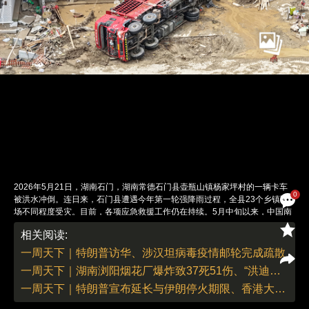
2026年5月21日，湖南石门，湖南常德石门县壶瓶山镇杨家坪村的一辆卡车
0
被洪水冲倒。连日来，石门县遭遇今年第一轮强降雨过程，全县23个乡镇区
场不同程度受灾。目前，各项应急救援工作仍在持续。5月中旬以来，中国南
方多地遭遇今年入汛以来最强降雨过程，覆盖重庆、湖南、贵州、广东、广
相关阅读:
西、江西、湖北等地。此轮降雨持续时间长、雨强破极值，部分地区出现内
涝、山洪及江河超警。其中广东阳江阳春市录得24小时雨量1058.5毫米，打
一周天下｜特朗普访华、涉汉坦病毒疫情邮轮完成疏散
破广东历史极值，全省累计转移2.3万余人；湖南常德石门县因特大暴雨引发
一周天下｜湖南浏阳烟花厂爆炸致37死51伤、“洪迪厄斯”号邮轮汉坦病毒疫情持续
山洪，已致6人死亡、10人失联，超10万人受灾。图：杨华峰／中新社／视觉
中国
一周天下｜特朗普宣布延长与伊朗停火期限、香港大埔宏福苑受灾居民首次返家
责任编辑：李丛汛 | 版面编辑：李丛汛