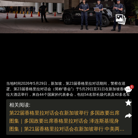
当地时间2026年5月29日，新加坡，第23届香格里拉对话期间，警察在巡
6
逻。第23届香格里拉对话会（简称“香会”）于5月29日至31日在新加坡香格里
拉大酒店举行，来自44个国家的代表参会，包括54名部长级代表及40多名军
方高层。本届“香会”最大亮点是越南国家主席苏林受邀在开幕式上发表主旨演
相关阅读:
讲，成为首位在该论坛作主旨演讲的越南最高领导人。美国国防部长赫格塞
思、东帝汶总统奥尔塔等也将发表演讲。与会国普遍关注美以伊冲突对霍尔木
第22届香格里拉对话会在新加坡举行 多国政要出席
兹海峡的影响及美国安全承诺的可靠性。中国派出国防大学孟祥青教授率专家
图集｜多国政要出席香格里拉对话会 泽连斯基现身
学者代表团参会。图：Ezra Acayan／视觉中国
责任编辑：李丛汛 | 版面编辑：李丛汛
图集｜第21届香格里拉对话会在新加坡举行 中美两国防长会晤