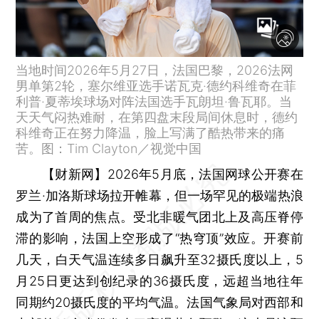
当地时间2026年5月27日，法国巴黎，2026法网
男单第2轮，塞尔维亚选手诺瓦克·德约科维奇在菲
利普·夏蒂埃球场对阵法国选手瓦朗坦·鲁瓦耶。当
天天气闷热难耐，在第四盘末段局间休息时，德约
科维奇正在努力降温，脸上写满了酷热带来的痛
苦。图：Tim Clayton／视觉中国
【财新网】
2026年5月底，法国网球公开赛在
罗兰·加洛斯球场拉开帷幕，但一场罕见的极端热浪
成为了首周的焦点。受北非暖气团北上及高压脊停
滞的影响，法国上空形成了“热穹顶”效应。开赛前
几天，白天气温连续多日飙升至32摄氏度以上，5
月25日更达到创纪录的36摄氏度，远超当地往年
同期约20摄氏度的平均气温。法国气象局对西部和