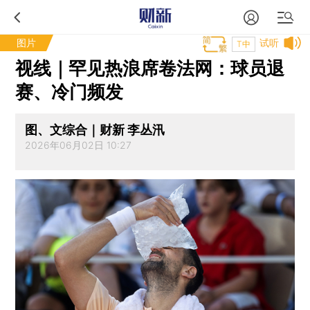
图片
试听
T中
视线｜罕见热浪席卷法网：球员退
赛、冷门频发
图、文综合｜财新 李丛汛
2026年06月02日 10:27