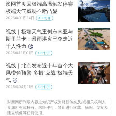
澳网首度因极端高温触发停赛
极端天气威胁不断凸显
2026年01月24日
APP打开
视线｜极端天气重创东南亚与
斯里兰卡：暴雨洪灾已夺走近
千人性命
2025年12月01日
APP打开
视线｜北京发布近十年首个大
风橙色预警 多措“应战”极端天
气
2025年04月11日
APP打开
财新网所刊载内容之知识产权为财新传媒及/或相关权利人
专属所有或持有。未经许可，禁止进行转载、摘编、复制及
建立镜像等任何使用。