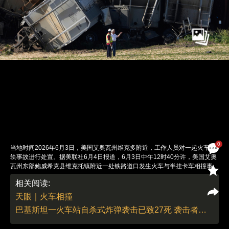
0
当地时间2026年6月3日，美国艾奥瓦州维克多附近，工作人员对一起火车脱
轨事故进行处置。据美联社6月4日报道，6月3日中午12时40分许，美国艾奥
瓦州东部鲍威希克县维克托镇附近一处铁路道口发生火车与半挂卡车相撞事
故。事故造成卡车上1人死亡、1人重伤被直升机送医，碰撞导致火车2台机车
相关阅读:
及17节车厢脱轨，铁轨严重受损。据调查，当时装载一台大型约翰迪尔拖拉
机的卡车驶入道口时被火车撞击。事故未涉及危险品泄漏，现场路段预计将封
天眼｜火车相撞
闭数日。图：Charlie Neibergall／视觉中国
巴基斯坦一火车站自杀式炸弹袭击已致27死 袭击者身绑7至8公斤爆炸物
责任编辑：李丛汛 | 版面编辑：李丛汛