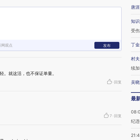
唐涯
知识
受伤
丁金
新网观点
发布
村夫
续加
轻。就这活，也不保证单量。
吴晓
·
回复
最
08:
7
·
回复
纪违
21: