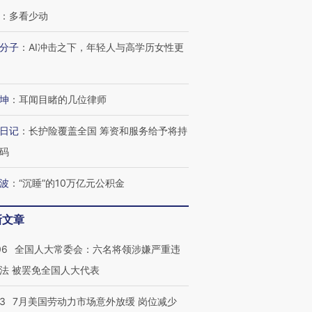
：
多看少动
分子
：
AI冲击之下，年轻人与高学历女性更
坤
：
耳闻目睹的几位律师
日记
：
长护险覆盖全国 筹资和服务给予将持
码
波
：
“沉睡”的10万亿元公积金
新文章
06
全国人大常委会：六名将领涉嫌严重违
法 被罢免全国人大代表
43
7月美国劳动力市场意外放缓 岗位减少