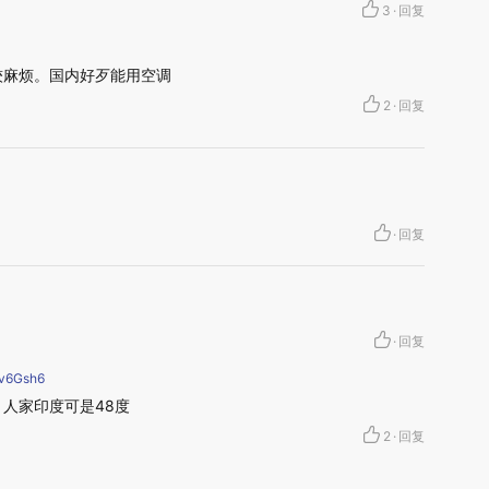
3
·
回复
较麻烦。国内好歹能用空调
2
·
回复
·
回复
·
回复
6Gsh6
人家印度可是48度
2
·
回复