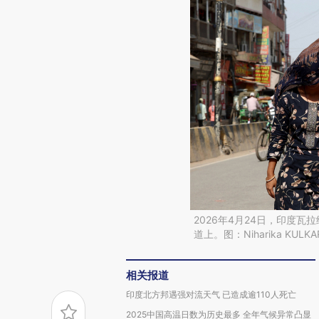
2026年4月24日，印度
道上。图：Niharika KUL
相关报道
印度北方邦遇强对流天气 已造成逾110人死亡
2025中国高温日数为历史最多 全年气候异常凸显