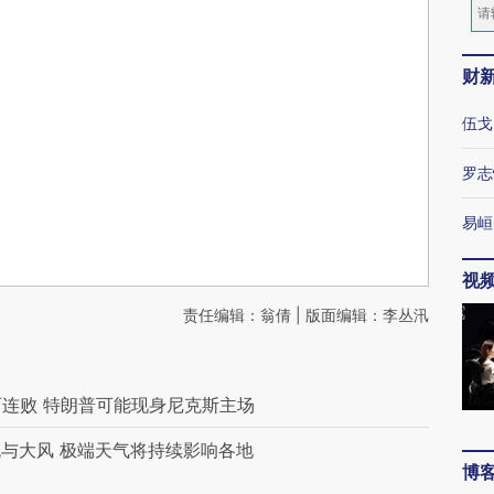
财
伍戈
罗志
易峘
视
责任编辑：翁倩 | 版面编辑：李丛汛
两连败 特朗普可能现身尼克斯主场
与大风 极端天气将持续影响各地
博