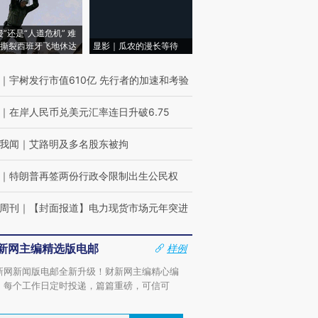
侵”还是“人道危机” 难
撕裂西班牙飞地休达
显影｜瓜农的漫长等待
｜
宇树发行市值610亿 先行者的加速和考验
｜
在岸人民币兑美元汇率连日升破6.75
我闻
｜
艾路明及多名股东被拘
｜
特朗普再签两份行政令限制出生公民权
周刊
｜
【封面报道】电力现货市场元年突进
新网主编精选版电邮
样例
新网新闻版电邮全新升级！财新网主编精心编
，每个工作日定时投递，篇篇重磅，可信可
。