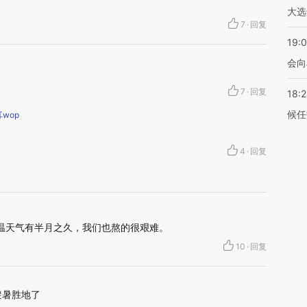
大选
7
·
回复
19:0
会向
7
·
回复
18:
候任
wop
4
·
回复
高温天气有半月之久，我们也熬的很艰难。
10
·
回复
避暑胜地了