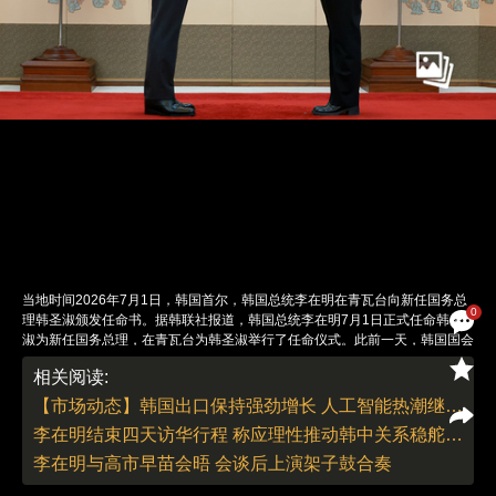
当地时间2026年7月1日，韩国首尔，韩国总统李在明在青瓦台向新任国务总
0
理韩圣淑颁发任命书。据韩联社报道，韩国总统李在明7月1日正式任命韩圣
淑为新任国务总理，在青瓦台为韩圣淑举行了任命仪式。此前一天，韩国国会
召开全体会议就韩圣淑任命案进行表决，在最大在野党国民力量缺席投票的情
相关阅读:
况下，执政党共同民主党及祖国革新党、进步党等所属167名议员参加，任命
案最终以赞成166票、无效1票的结果获得通过。由此，韩圣淑成为李在明政
【市场动态】韩国出口保持强劲增长 人工智能热潮继续提振芯片需求
府第二任总理，也是韩国第50任总理，同时也是继2006年韩明淑之后韩国第
李在明结束四天访华行程 称应理性推动韩中关系稳舵前行
二位女性国务总理，时隔20年韩国再次迎来女总理。图：한상균／IC photo
责任编辑：李丛汛 | 版面编辑：李丛汛
李在明与高市早苗会晤 会谈后上演架子鼓合奏