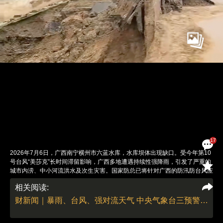
17
2026年7月6日，广西南宁横州市六蓝水库，水库坝体出现缺口。受今年第10
号台风“美莎克”长时间滞留影响，广西多地遭遇持续性强降雨，引发了严重的
城市内涝、中小河流洪水及次生灾害。国家防总已将针对广西的防汛防台风应
急响应提升至三级，广西水利厅也将洪水防御应急响应提升至二级。7月6日
相关阅读:
上午，横州市六蓝水库、云表水库出现漫顶及缺口情况，宾阳县六旺水库出现
漫坝情况。应急、消防和水利部门正紧急开展抢险救援并转移下游受威胁的居
财新闻｜暴雨、台风、强对流天气 中央气象台三预警齐发
民。截至7月6日，广西已有65条河流82个站点超警，西江干流及支流柳江、
桂江、郁江等主要江河均面临巨大的防汛压力。图：央视新闻