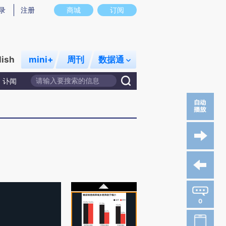
录
注册
商城
订阅
lish
mini+
周刊
数据通
讣闻
0