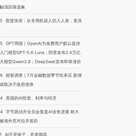
触顶回落迹象
跨国走私7万
视线｜被称为“蟑螂”的印
视线｜“入侵”还是“人道危
检体内含3种
00
普渡张涛：从专用机器人切入人形，更具
度Z世代 用街头抗争将教
机”？难民潮撕裂西班牙
秘鲁纳斯
育部长拱下台
飞地休达
13人遇难
55
GPT周报｜OpenAI为免费用户默认提供
入门模型GPT-5.6 Luna；阿里发布2.4万亿
大模型Qwen3.8；DeepSeek宣布即将涨价
46
财新调查｜7月金融数据季节性承压 新增
或取决于政府债券
44
美国的AI投资、利率与经济
44
字节跳动开全员会复盘AI业务进展 称大
被海外竞对拉开差距
1
AI不是镜子，是蒸馏器