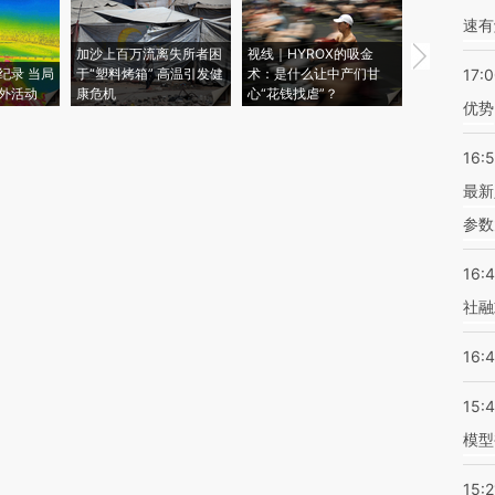
速有
加沙上百万流离失所者困
视线｜HYROX的吸金
马航飞行员
纪录 当局
于“塑料烤箱” 高温引发健
术：是什么让中产们甘
粒摇头丸 尿
17:
外活动
康危机
心“花钱找虐”？
毒品
优势
16:
最新
参数
16:
社融
16:
15:
模型
15:2