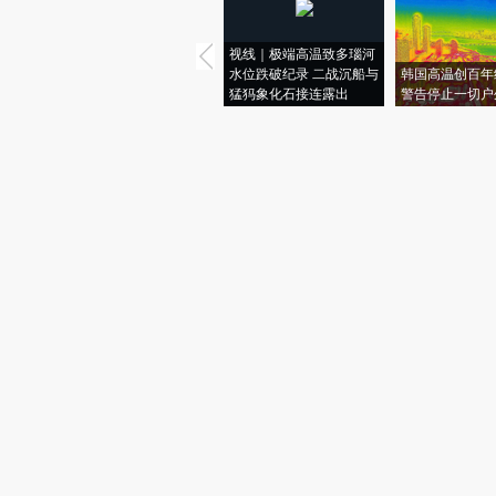
视线｜极端高温致多瑙河
水位跌破纪录 二战沉船与
韩国高温创百年
猛犸象化石接连露出
警告停止一切户