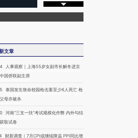
新文章
24
人事观察｜上海55岁女副市长解冬进京
中国侨联副主席
45
泰国发生致命校园枪击案至少6人死亡 枪
父母亦被杀
40
河南“三支一扶”考试规模化作弊 内外勾结
获取试卷
4
财新调查｜7月CPI或继续降温 PPI同比增