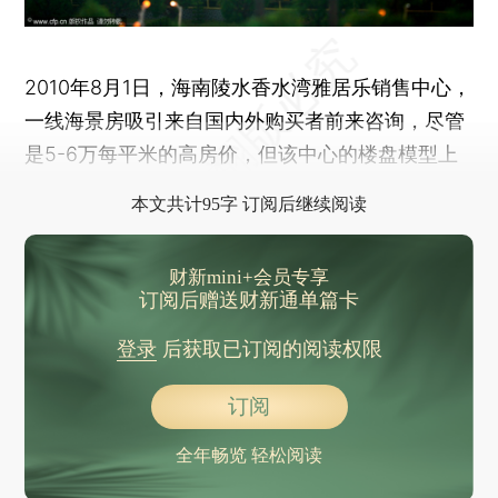
2010年8月1日，海南陵水香水湾雅居乐销售中心，
一线海景房吸引来自国内外购买者前来咨询，尽管
是5-6万每平米的高房价，但该中心的楼盘模型上
已处处打出“售罄”的字样。CFP
本文共计95字 订阅后继续阅读
财新mini+会员专享
订阅后赠送财新通单篇卡
登录
后获取已订阅的阅读权限
订阅
全年畅览 轻松阅读