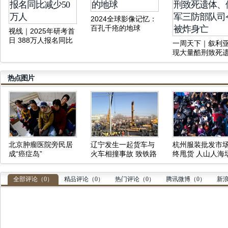
2024全球影像记忆：
百孔千疮的地球
视线｜2025年研考首
日 388万人报名同比
一周天下｜叙利
减少50万人
现大量酷刑致死
体、俄军三防部
令被炸身亡
热点图片
北京肿瘤医院旁民居
辽宁发生一起货车与
杭州服装批发市
成“癌症岛”
火车相撞事故 致铁路
终甩货 人山人海
中断
壮观
全部评论（
0
）
精品评论（
0
）
热门评论（
0
）
腾讯微博（
0
）
新