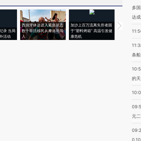
多国
达成
西班牙休达进入紧急状态
加沙上百万流离失所者困
视线｜HYR
纪录 当局
数千非法移民从摩洛哥闯
于“塑料烤箱” 高温引发健
术：是什么
11:5
外活动
入
康危机
心“花钱找虐
11:3
条船
10:
的天
10:
09:
元二
09:
0.1