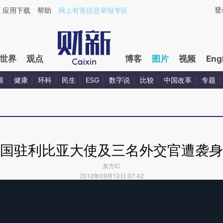
登
应用下载
帮助
网上有害信息举报专区
世界
观点
博客
图片
视频
Eng
源
健康
环科
民生
ESG
数字说
比较
中国改革
专题
国驻利比亚大使及三名外交官遭袭身
东方IC
2012年09月13日 07:42