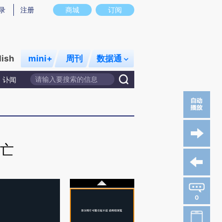
录
注册
商城
订阅
lish
mini+
周刊
数据通
讣闻
亡
0