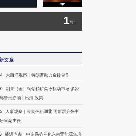
1
/11
新文章
44
大西洋观察｜特朗普助力金砖合作
40
刚果（金）铜钴精矿禁令扰动市场 多家
称暂无影响 | 出海·政策
25
人事观察｜长期任职湖北 周新群升任中
研室副主任
3
能源内参｜中东局势催化东南亚能源焦虑