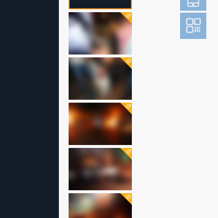
登
成为财新m
图片