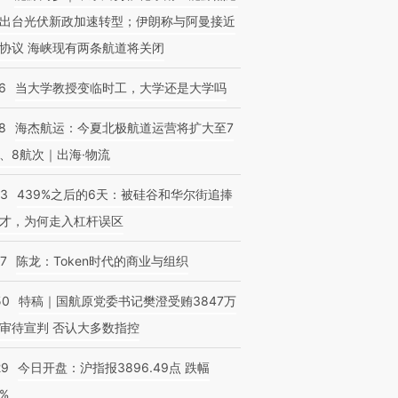
出台光伏新政加速转型；伊朗称与阿曼接近
协议 海峡现有两条航道将关闭
OX的吸金
马航飞行员跨国走私7万
视线｜被称为“蟑螂”的印
让中产们甘
6
当大学教授变临时工，大学还是大学吗
粒摇头丸 尿检体内含3种
度Z世代 用街头抗争将教
秘鲁纳斯
”？
毒品
育部长拱下台
13人遇难
8
海杰航运：今夏北极航道运营将扩大至7
、8航次｜出海·物流
53
439%之后的6天：被硅谷和华尔街追捧
才，为何走入杠杆误区
07
陈龙：Token时代的商业与组织
50
特稿｜国航原党委书记樊澄受贿3847万
审待宣判 否认大多数指控
29
今日开盘：沪指报3896.49点 跌幅
0%