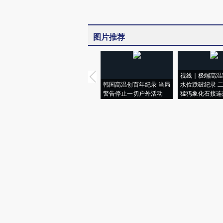
图片推荐
视线｜极端高温
韩国高温创百年纪录 当局
水位跌破纪录 
警告停止一切户外活动
猛犸象化石接连