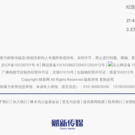
纪违
21:
2.
权为财新传媒及/或相关权利人专属所有或持有。未经许可，禁止进行转载、摘编、
京ICP备10026701号-8
|
网信算备110105862729401250013号
|
京公网安备 11
广播电视节目制作经营许可证：京第01015号
|
出版物经营许可证：第直100013号
Copyright 财新网 All Rights Reserved 版权所有 复制必究
害信息举报、未成年人举报、谣言信息）：010-85905050 13195200605 举报邮
于我们
|
加入我们
|
啄木鸟公益基金会
|
意见与反馈
|
提供新闻线索
|
联系我们
|
友情