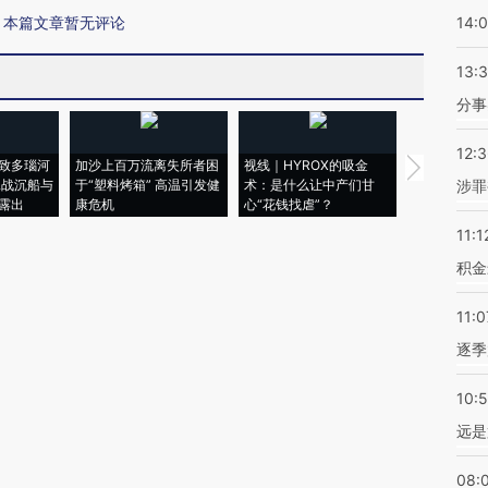
本篇文章暂无评论
14:
13:
分事
12:
致多瑙河
加沙上百万流离失所者困
视线｜HYROX的吸金
马航飞行员
二战沉船与
于“塑料烤箱” 高温引发健
术：是什么让中产们甘
粒摇头丸 尿
涉罪
露出
康危机
心“花钱找虐”？
毒品
11:1
积金
11:0
逐季
10:
远是
08: