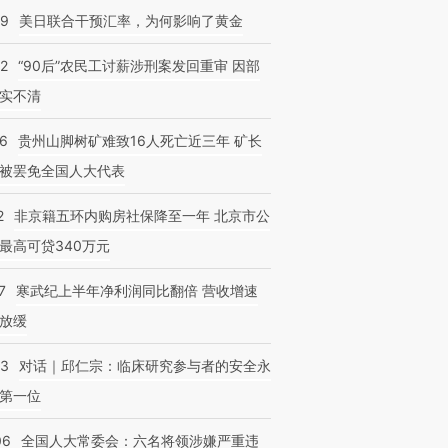
09
美日联合干预汇率，为何影响了黄金
32
“90后”农民工讨薪涉刑案发回重审 因部
实不清
36
贵州山脚树矿难致16人死亡近三年 矿长
跨国走私7万
视线｜被称为“蟑螂”的印
视线｜“入侵”还是“人道危
检体内含3种
被罢免全国人大代表
度Z世代 用街头抗争将教
机”？难民潮撕裂西班牙
秘鲁纳斯
育部长拱下台
飞地休达
13人遇难
2
非京籍五环内购房社保降至一年 北京市公
最高可贷340万元
7
寒武纪上半年净利润同比翻倍 营收增速
放缓
53
对话｜邱仁宗：临床研究参与者的安全永
第一位
06
全国人大常委会：六名将领涉嫌严重违