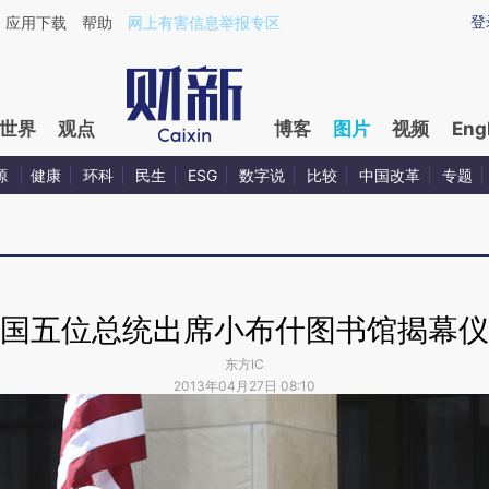
登
应用下载
帮助
网上有害信息举报专区
世界
观点
博客
图片
视频
Eng
源
健康
环科
民生
ESG
数字说
比较
中国改革
专题
国五位总统出席小布什图书馆揭幕仪
东方IC
2013年04月27日 08:10