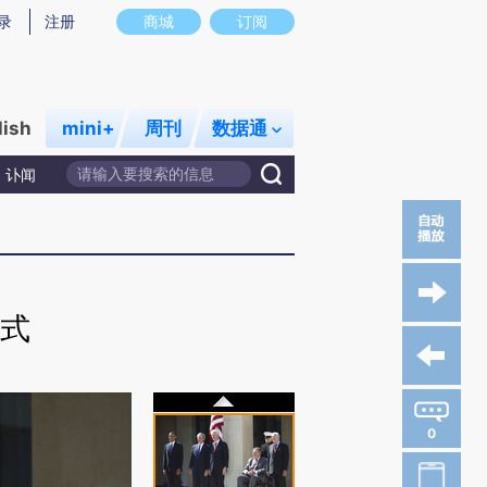
录
注册
商城
订阅
lish
mini+
周刊
数据通
讣闻
式
0