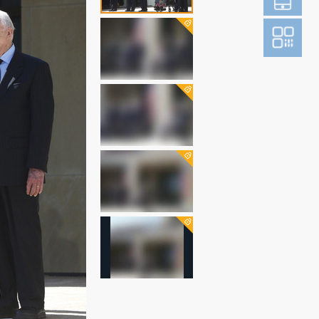
登
成为财新m
图片