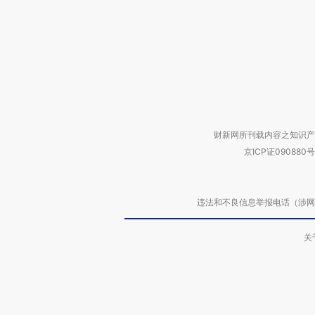
财新网所刊载内容之知识产
京ICP证090880号
违法和不良信息举报电话（涉网络暴力有
关