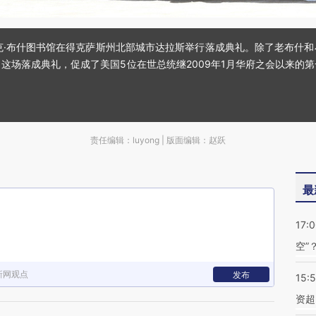
沃克·布什图书馆在得克萨斯州北部城市达拉斯举行落成典礼。除了老布什
落成典礼，促成了美国5位在世总统继2009年1月华府之会以来的第一次罕见聚首
责任编辑：luyong | 版面编辑：赵跃
最
17:
空”
新网观点
发布
15:
资超