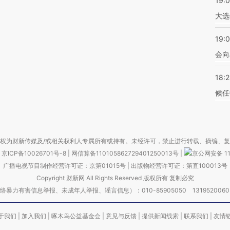
19:
大选
19:0
会向
18:
候任
权为财新传媒及/或相关权利人专属所有或持有。未经许可，禁止进行转载、摘编、
京ICP备10026701号-8
|
网信算备110105862729401250013号
|
京公网安备 11
广播电视节目制作经营许可证：京第01015号
|
出版物经营许可证：第直100013号
Copyright 财新网 All Rights Reserved 版权所有 复制必究
害信息举报、未成年人举报、谣言信息）：010-85905050 13195200605 举报邮
于我们
|
加入我们
|
啄木鸟公益基金会
|
意见与反馈
|
提供新闻线索
|
联系我们
|
友情