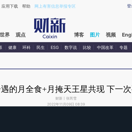
登
应用下载
帮助
网上有害信息举报专区
世界
观点
博客
图片
视频
Eng
源
健康
环科
民生
ESG
数字说
比较
中国改革
专题
遇的月全食+月掩天王星共现 下一次要
财新丨张芮雪
2022年11月09日 08:39