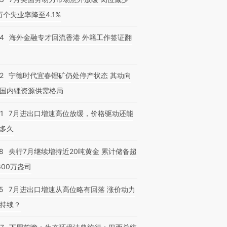
3万个失业率降至4.1%
14
海外金融专才回流香港 外籍工作签证翻
2
宁德时代宜春锂矿仍处停产状态 其动向
国内锂资源供需格局
1
7月进出口增速高位放缓，价格驱动还能
多久
跨国走私7万
视线｜被称为“蟑螂”的印
视线｜“入侵”还是“人道危
8
央行7月继续增持近20吨黄金 累计储备超
检体内含3种
度Z世代 用街头抗争将教
机”？难民潮撕裂西班牙
秘鲁纳斯
600万盎司
育部长拱下台
飞地休达
13人遇难
5
7月进出口增速从高位略有回落 涨价动力
持续？