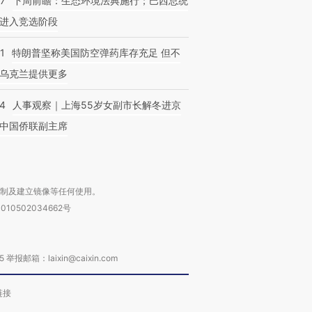
07
下周前瞻：生态环境法典施行；巴西总统
进入竞选阶段
1
特朗普坚称美国防空弹药库存充足 但不
乌克兰提供更多
24
人事观察｜上海55岁女副市长解冬进京
中国侨联副主席
复制及建立镜像等任何使用。
010502034662号
箱：laixin@caixin.com
链接