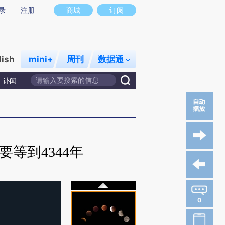
录
注册
商城
订阅
lish
mini+
周刊
数据通
讣闻
等到4344年
0