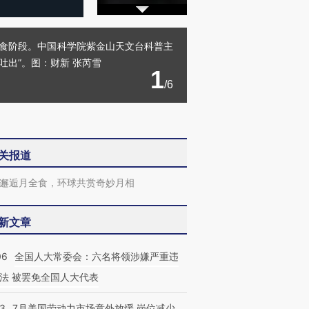
到全食阶段。中国科学院紫金山天文台科普主
吐出”。图：财新 张芮雪
1
/6
关报道
邂逅月全食，环球共赏奇妙月相
新文章
06
全国人大常委会：六名将领涉嫌严重违
法 被罢免全国人大代表
43
7月美国劳动力市场意外放缓 岗位减少