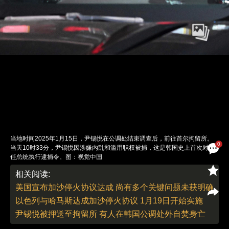
当地时间2025年1月15日，尹锡悦在公调处结束调查后，前往首尔拘留所。
0
当天10时33分，尹锡悦因涉嫌内乱和滥用职权被捕，这是韩国史上首次对现
任总统执行逮捕令。图：视觉中国
责任编辑：翁倩 董德 | 版面编辑：翁倩
相关阅读:
美国宣布加沙停火协议达成 尚有多个关键问题未获明确
以色列与哈马斯达成加沙停火协议 1月19日开始实施
尹锡悦被押送至拘留所 有人在韩国公调处外自焚身亡