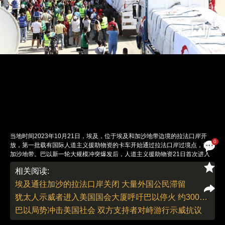
当地时间2023年10月21日，埃及，位于埃及和加沙地带边境的拉法口岸开
0
放，第一批载有国际人道主义援助物资的卡车开始通过拉法口岸过境点，前往
加沙地带。巴以新一轮大规模冲突爆发后，人道主义援助物资21日首次进入
加沙地带，20辆运送人道主义援助物资的卡车驶入加沙，口岸随后关闭。联
相关阅读:
合国官员说，相比加沙面临的人道危机，这些物资远远不够，援助必须可持
续。图：IC photo
埃及通往加沙的拉法口岸关闭 大量外国公民滞留
责任编辑：刘青、董德 | 版面编辑：刘青
犹太人示威者进入美国国会大厦呼吁巴以停火 约300人被警方逮捕
巴以局势冲击美国社会 双方支持者对峙游行示威抗议