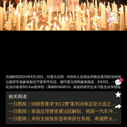
当地时间2024年8月18日，印度古尔冈，约500人在胡达市附近第29区休闲谷
0
公园停车场参加烛光守夜和平抗议。据印度当局和媒体报道，8月9日，一名
在加尔各答RG Kar医学院（简称RGKMCH）就读的研究生实习医生在学院校
园内的一个研讨厅被发现死亡。尸检结果确认她遭到强奸并被谋杀。这一事件
相关阅读:
引发了广泛的愤怒和全国性的抗议，要求进行彻底调查，并质疑印度医生的安
全问题。据路透社当地时间8月17日报道，除紧急病例以外，印度各地的医院
一日图闻｜特朗普要求“封口费”案判决推迟至大选之后 海地安全局势恶化近58万人流离失所
和诊所当天都拒绝接待病人，医疗专业人员举行了为期24小时的罢工，抗议
一日图闻｜泰国总理赛塔遭法院解职、韩国一汽车冲进咖啡馆致11人受伤
本月在东部城市加尔各答发生的女医生遭奸杀事件。根据预计，这场有超过
100万名医生参加的罢工活动，将使印度的医疗服务陷入瘫痪状态。由于奸杀
一日图闻｜岸田文雄放弃选举将辞任首相、希腊野火造成1万公顷土地被烧毁
事件导致抗议活动持续，加尔各答警方已经在事发地周围实施一项禁令，自8