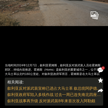
当地时间2024年12月7日，叙利亚霍姆斯，叙利亚反对派武装人员在霍姆斯
0
郊区，持续向前推进。霍姆斯（Homs）是叙利亚的重要城市之一，位于首都
大马士革以北约160公里处。对叙利亚政府军而言，霍姆斯是在大马士革以
北，阻挡来自北方的这支反政府武装的最后一道主要防线。 叙利亚反对派武
相关阅读:
装当地时间12月8日凌晨发出通报称，过去24小时内，反对派武装已夺取4座
省会城市的控制权，并表示，即将集中兵力进攻首都大马士革。叙利亚政府军
叙利亚反对派武装宣称已进占大马士革 叙总统阿萨德去向未明
曾在当地时间12月7日夜间表示，其已经加强了大马士革郊区和首都南部的所
叙利亚政府军陷入多线作战 过去一周已连失南北四座重镇
有防御阵地，并继续打击哈马、霍姆斯和德拉等省的恐怖组织，且消灭了超过
300名武装分子。叙利亚总统办公室和伊朗政府此前一直对外强调称，叙利亚
叙利亚战事再升级 反对派武装8年来首次攻入阿勒颇
总统巴沙尔·阿萨德没有离开该国，并正在大马士革继续工作，但有媒体消息