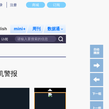
录
注册
商城
订阅
lish
mini+
周刊
数据通
讣闻
机警报