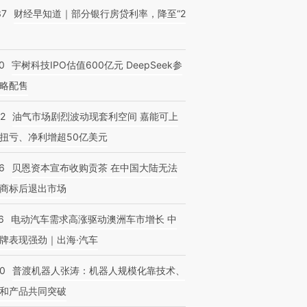
37
财经早知道｜部分银行房贷利率，降至“2
0
宇树科技IPO估值600亿元 DeepSeek参
略配售
22
油气市场剧烈波动现套利空间 嘉能可上
扭亏、净利增超50亿美元
6
贝恩资本宣布收购贡茶 在中国大陆无法
商标后退出市场
6
电动汽车需求高涨驱动澳洲车市增长 中
牌表现强劲｜出海·汽车
00
普渡机器人张涛：机器人规模化靠技术、
OX的吸金
和产品共同突破
马航飞行员跨国走私7万
视线｜被称为“蟑螂”的印
让中产们甘
粒摇头丸 尿检体内含3种
度Z世代 用街头抗争将教
秘鲁纳斯