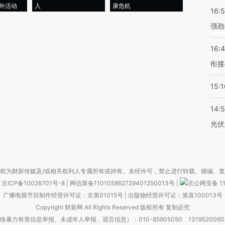
外活动
入
康危机
心“花钱找虐
16:
强劲
16:
衔接
15:1
14:
光伏
权为财新传媒及/或相关权利人专属所有或持有。未经许可，禁止进行转载、摘编、
京ICP备10026701号-8
|
网信算备110105862729401250013号
|
京公网安备 11
广播电视节目制作经营许可证：京第01015号
|
出版物经营许可证：第直100013号
Copyright 财新网 All Rights Reserved 版权所有 复制必究
害信息举报、未成年人举报、谣言信息）：010-85905050 13195200605 举报邮