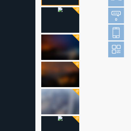
0
登
成
阅读财新网