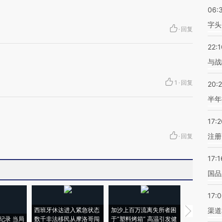
06:
字头
·
回复
22:1
与战
1
·
回复
20:
半年
17:2
注册
·
回复
17:1
国品
17:
西班牙休达进入紧急状态
加沙上百万流离失所者困
视线｜HYR
渠道
纪录 当局
数千非法移民从摩洛哥闯
于“塑料烤箱” 高温引发健
术：是什么