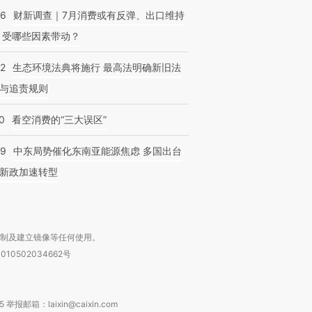
”？
毒品
育部长拱下台
13人遇难
56
财新调查｜7月消费或有反弹、出口维持
 受哪些因素带动？
42
生态环境法典将施行 最高法明确新旧法
与追责规则
0
看空消费的“三大误区”
59
中东局势催化东南亚能源焦虑 多国出台
新政加速转型
复制及建立镜像等任何使用。
010502034662号
箱：laixin@caixin.com