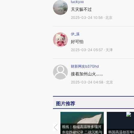
luckyxx
天灾躲不过
2025-03-24 10:56 · 北京
伊_溪
好可怕
2025-03-24 05:57 · 天津
财新网友b37Ghd
接着加州山火……
2025-03-24 04:58 · 北京
图片推荐
视线｜极端高温致多瑙河
水位跌破纪录 二战沉船与
韩国高温创百年