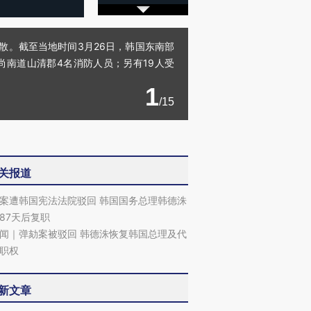
散。截至当地时间3月26日，韩国东南部
庆尚南道山清郡4名消防人员；另有19人受
1
/15
关报道
案遭韩国宪法法院驳回 韩国国务总理韩德洙
87天后复职
闻｜弹劾案被驳回 韩德洙恢复韩国总理及代
职权
新文章