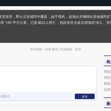
尚北道安东市，野火正在城市中蔓延，由于强风，这场火灾继续向其他城市扩
 140 平方公里，已造成22人死亡，包括庆尚北道北部地区18人、
责任编辑：翁倩 董德 | 版面编辑：翁倩
相
弹劾
停职
财新
总统
新网观点
发布
最