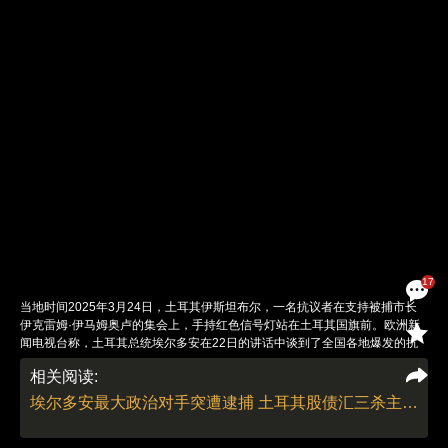
17
当地时间2025年3月24日，土耳其伊斯坦布尔，一名抗议者在支持被捕市长
伊克雷姆·伊马姆奥卢的集会上，手持红色信号灯站在土耳其国旗前。欧洲新
闻电视台称，土耳其总统埃尔多安在22日的讲话中谈到了全国各地爆发的抗
议活动。他指责反对派试图制造紧张和混乱的气氛，美媒称，他还警告
相关阅读:
说，“在土耳其，没有人能逃脱法律的制裁”。伊斯坦布尔省省长办公室宣布将
示威禁令延长至3月26日，并对被视为运送“可能参与非法活动”人员的车辆进
埃尔多安最大政治对手突遭逮捕 土耳其股债汇三杀主要股指一度熔断
出实施限制。图：视觉中国
责任编辑：翁倩 董德 | 版面编辑：翁倩