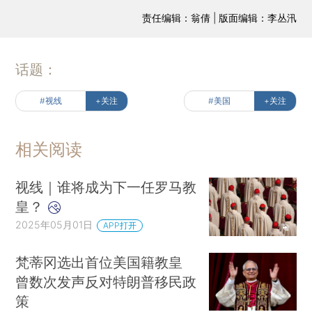
责任编辑：翁倩 | 版面编辑：李丛汛
话题：
#视线
+关注
#美国
+关注
相关阅读
视线｜谁将成为下一任罗马教
皇？
2025年05月01日
APP打开
梵蒂冈选出首位美国籍教皇
曾数次发声反对特朗普移民政
策