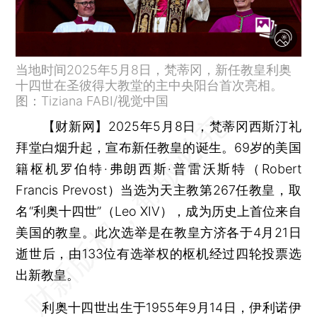
当地时间2025年5月8日，梵蒂冈，新任教皇利奥
十四世在圣彼得大教堂的主中央阳台首次亮相。
图：Tiziana FABI/视觉中国
【财新网】
2025年5月8日，梵蒂冈西斯汀礼
拜堂白烟升起，宣布新任教皇的诞生。69岁的美国
籍枢机罗伯特·弗朗西斯·普雷沃斯特（Robert
Francis Prevost）当选为天主教第267任教皇，取
名“利奥十四世”（Leo XIV），成为历史上首位来自
美国的教皇。此次选举是在教皇方济各于4月21日
逝世后，由133位有选举权的枢机经过四轮投票选
出新教皇。
利奥十四世出生于1955年9月14日，伊利诺伊