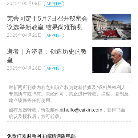
2025年05月09日
APP打开
梵蒂冈定于5月7日召开秘密会
议选举新教皇 结果尚难预测
2025年04月29日
APP打开
逝者｜方济各：创造历史的教
皇
2025年04月26日
APP打开
财新网所刊载内容之知识产权为财新传媒及/或相关权利人
专属所有或持有。未经许可，禁止进行转载、摘编、复制及
建立镜像等任何使用。
如有意愿转载，请发邮件至
hello@caixin.com
，获得书面
确认及授权后，方可转载。
免费订阅财新网主编精选版电邮