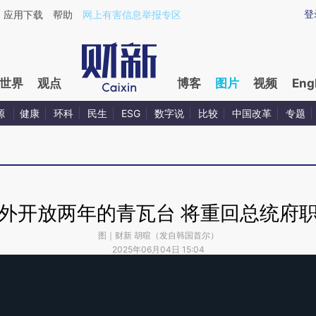
登
应用下载
帮助
网上有害信息举报专区
世界
观点
博客
图片
视频
Eng
源
健康
环科
民生
ESG
数字说
比较
中国改革
专题
外开放两年的青瓦台 将重回总统府
图｜财新 胡暄（发自韩国首尔）
2025年06月04日 15:04