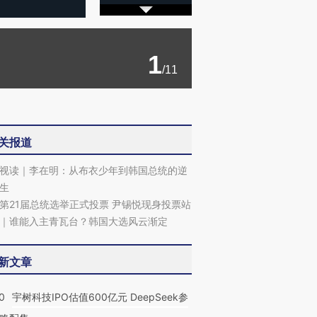
1
/11
关报道
视读｜李在明：从布衣少年到韩国总统的逆
生
第21届总统选举正式投票 尹锡悦现身投票站
｜谁能入主青瓦台？韩国大选风云渐定
新文章
0
宇树科技IPO估值600亿元 DeepSeek参