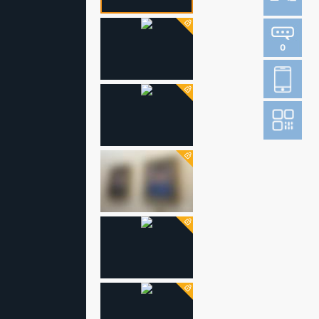
0
登
成
阅读财新网