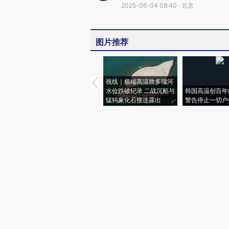
2025-06-04 08:40 · 北京
图片推荐
视线｜极端高温致多瑙河
水位跌破纪录 二战沉船与
韩国高温创百年
猛犸象化石接连露出
警告停止一切户