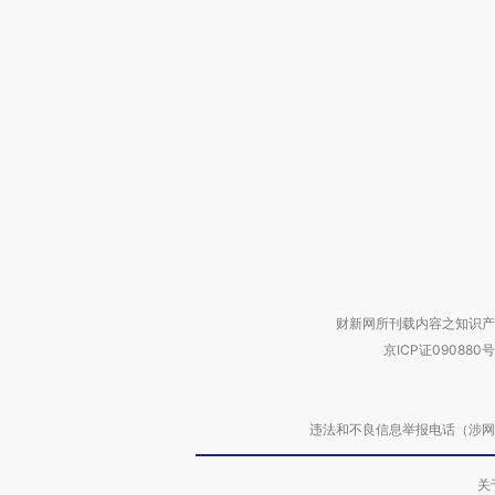
财新网所刊载内容之知识产
京ICP证090880号
违法和不良信息举报电话（涉网络暴力有
关