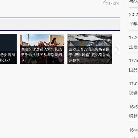
与战
1
·
回复
20:
半年
17:2
注册
西班牙休达进入紧急状态
加沙上百万流离失所者困
视线｜HYR
纪录 当局
数千非法移民从摩洛哥闯
于“塑料烤箱” 高温引发健
术：是什么
外活动
入
康危机
心“花钱找虐
17:1
国品
17:
渠道
16:
强劲
16: