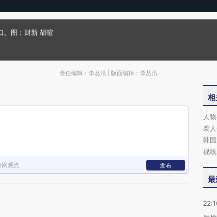
口。图：财新 胡暄
责任编辑：李丛汛 | 版面编辑：李丛汛
相
人物
袭人
韩国
视线
新网观点
发布
最
22:1