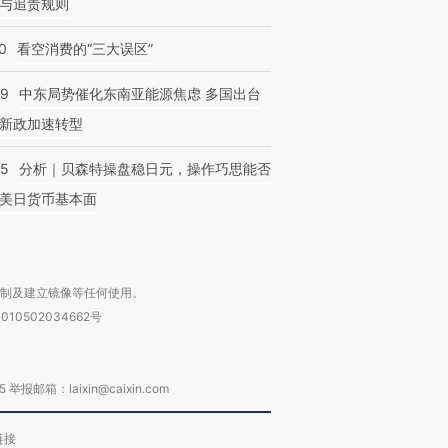
与追责规则
0
看空消费的“三大误区”
59
中东局势催化东南亚能源焦虑 多国出台
新政加速转型
05
分析｜贝森特操盘稳日元，操作巧思能否
美日货币基本面
复制及建立镜像等任何使用。
010502034662号
箱：laixin@caixin.com
链接