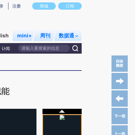
录
注册
商城
订阅
lish
mini+
周刊
数据通
讣闻
职能