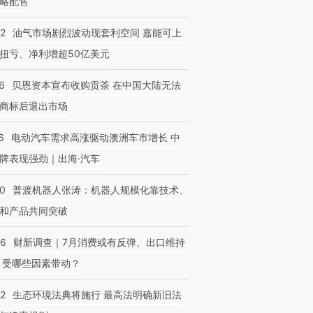
略配售
22
油气市场剧烈波动现套利空间 嘉能可上
扭亏、净利增超50亿美元
6
贝恩资本宣布收购贡茶 在中国大陆无法
商标后退出市场
OX的吸金
马航飞行员跨国走私7万
视线｜被称为“蟑螂”的印
让中产们甘
粒摇头丸 尿检体内含3种
度Z世代 用街头抗争将教
秘鲁纳斯
”？
6
电动汽车需求高涨驱动澳洲车市增长 中
毒品
育部长拱下台
13人遇难
牌表现强劲｜出海·汽车
00
普渡机器人张涛：机器人规模化靠技术、
和产品共同突破
56
财新调查｜7月消费或有反弹、出口维持
 受哪些因素带动？
42
生态环境法典将施行 最高法明确新旧法