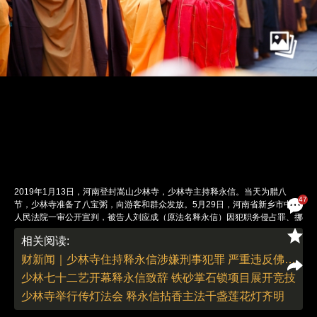
2019年1月13日，河南登封嵩山少林寺，少林寺主持释永信。当天为腊八
47
节，少林寺准备了八宝粥，向游客和群众发放。5月29日，河南省新乡市中级
人民法院一审公开宣判，被告人刘应成（原法名释永信）因犯职务侵占罪、挪
用资金罪、非国家工作人员受贿罪、行贿罪，数罪并罚，被判处有期徒刑二十
相关阅读:
四年，并处罚金人民币三百五十万元。法院审理查明，2003年至2025年间，
释永信利用担任少林寺住持等职务便利，单独或伙同他人非法侵占单位财物
财新闻｜少林寺住持释永信涉嫌刑事犯罪 严重违反佛教戒律 正接受调查
1.31亿余元，挪用单位资金1.51亿余元，另非法收受他人财物1163万余元，
少林七十二艺开幕释永信致辞 铁砂掌石锁项目展开竞技
行贿567万余元。释永信当庭表示服判不上诉。图：IC photo
责任编辑：刘青 翁倩 | 版面编辑：刘青
少林寺举行传灯法会 释永信拈香主法千盏莲花灯齐明