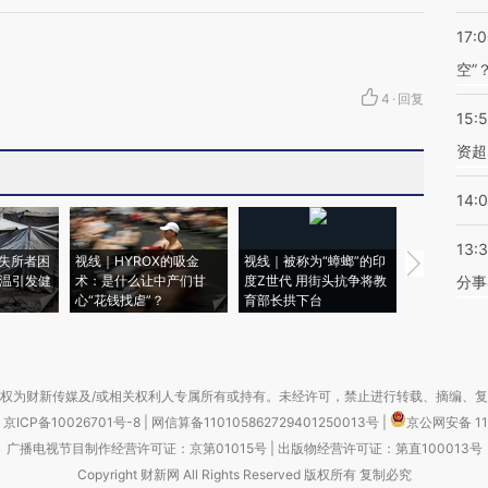
17:
空”
4
·
回复
15:
资超
14:
13:
失所者困
视线｜HYROX的吸金
视线｜被称为“蟑螂”的印
视线｜“入侵
高温引发健
术：是什么让中产们甘
度Z世代 用街头抗争将教
机”？难民潮
分事
心“花钱找虐”？
育部长拱下台
飞地休达
权为财新传媒及/或相关权利人专属所有或持有。未经许可，禁止进行转载、摘编、
京ICP备10026701号-8
|
网信算备110105862729401250013号
|
京公网安备 11
广播电视节目制作经营许可证：京第01015号
|
出版物经营许可证：第直100013号
Copyright 财新网 All Rights Reserved 版权所有 复制必究