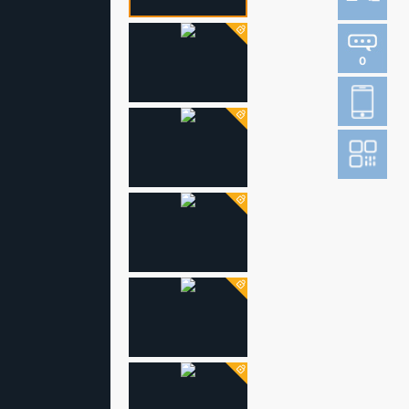
0
登
成
阅读财新网