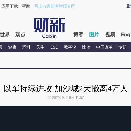
登
应用下载
帮助
网上有害信息举报专区
世界
观点
博客
图片
视频
Eng
源
健康
环科
民生
ESG
数字说
比较
中国改革
专题
以军持续进攻 加沙城2天撤离4万人
2025年09月19日 11:57