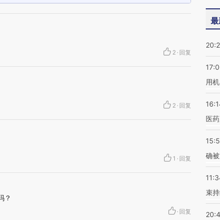
最
20:
2
·
回复
17:
用机
16:1
2
·
回复
医药
15:5
确被
1
·
回复
11:3
束持
吗？
·
回复
20: