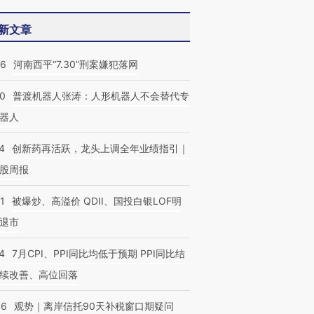
新文章
26
河南西平“7.30”刑案嫌犯落网
00
普渡机器人张涛：人形机器人不会替代专
器人
4
创新药再活跃，龙头上调全年业绩指引｜
股周报
1
被爆炒、高溢价 QDII、国投白银LOF明
退市
4
7月CPI、PPI同比均低于预期 PPI同比结
续改善、高位回落
46
观势｜离岸信托90天补税窗口期疑问