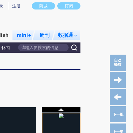
录
注册
商城
订阅
lish
mini+
周刊
数据通
讣闻