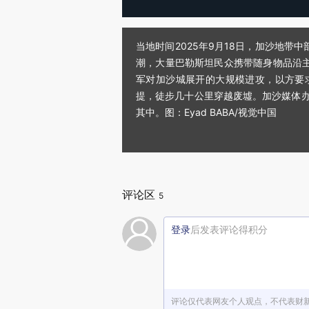
当地时间2025年9月18日，加沙地
潮，大量巴勒斯坦民众携带随身物品沿主
军对加沙城展开的大规模进攻，以方要
提，徒步几十公里穿越废墟。加沙媒体办公
其中。图：Eyad BABA/视觉中国
评论区
5
登录
后发表评论得积分
评论仅代表网友个人观点，不代表财