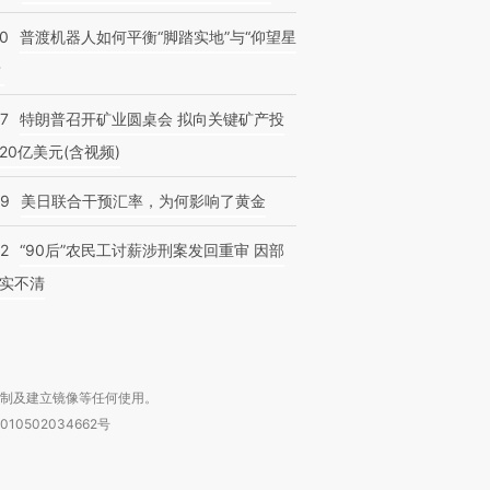
00
普渡机器人如何平衡“脚踏实地”与“仰望星
？
57
特朗普召开矿业圆桌会 拟向关键矿产投
20亿美元(含视频)
09
美日联合干预汇率，为何影响了黄金
32
“90后”农民工讨薪涉刑案发回重审 因部
”还是“人道危
湖北宜昌局部短时降雨
哈尔滨遭遇短时极端强降
撕裂西班牙
实不清
128毫米 紧急转移近
雨 3小时累计雨量超80毫
秘鲁纳斯
4000人
米
13人遇难
复制及建立镜像等任何使用。
010502034662号