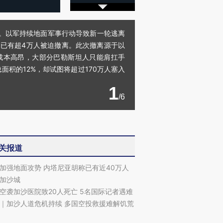
里。以军持续地面军事行动导致新一轮逃离
内已有超4万人被迫撤离。此次撤离源于以
成本高昂，大部分巴勒斯坦人只能肩扛手
面积的12%，却试图将超过170万人塞入
1
/6
关报道
加强地面攻势 内塔尼亚胡称已有近40万人
加沙城
空袭加沙医院致20人死亡 5名国际记者遇难
｜加沙人道危机持续 多国空投救援难解饥荒