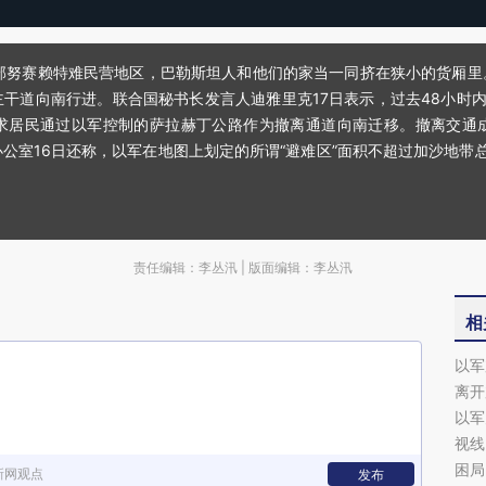
带中部努赛赖特难民营地区，巴勒斯坦人和他们的家当一同挤在狭小的货厢
干道向南行进。联合国秘书长发言人迪雅里克17日表示，过去48小时
求居民通过以军控制的萨拉赫丁公路作为撤离通道向南迁移。撤离交通
室16日还称，以军在地图上划定的所谓“避难区”面积不超过加沙地带总
责任编辑：李丛汛 | 版面编辑：李丛汛
相
以军
离开
以军
视线
困局
新网观点
发布