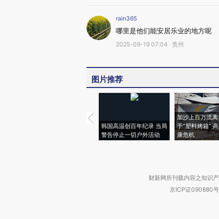
rain365
哪里是他们能安居乐业的地方呢
2025-09-19 07:04 · 贵州
图片推荐
加沙上百万流离
韩国高温创百年纪录 当局
于“塑料烤箱” 
警告停止一切户外活动
康危机
财新网所刊载内容之知识产
京ICP证090880号