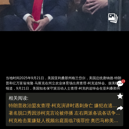
当地时间2025年9月21日，美国亚利桑那州格兰岱尔，美国总统唐纳德·特朗
13
普和亿万富翁埃隆·马斯克在州立农业体育场出席查理·柯克追悼会。据美联社
报道，9月21日，美国知名保守派活动人士查理·柯克的追悼会在亚利桑那州
格伦代尔市州立农业体育场举行，美国总统特朗普、副总统万斯、国务卿马可
相关阅读:
·鲁比奥及马斯克等政商界人士出席。此次追悼会由柯克创立的“美国转折点”组
织筹办，吸引逾10万人参加。特朗普在致辞中称赞柯克为“美国自由的殉道
特朗普政治盟友查理·柯克演讲时遇刺身亡 嫌犯在逃全国降半旗志哀
者”，并暗示“激进左翼”应对其遇刺事件负责。柯克遗孀埃里卡·柯克宣布接
著名脱口秀因涉柯克言论被停播 左右两派各说各话争辩言论自由
管“美国转折点”组织，并对嫌疑人表示宽恕。柯克于9月10日在犹他州大学演
讲时遭枪击身亡，终年31岁。此次追悼会安保等级被列为最高级别，规模与
柯克枪击案嫌疑人视频出庭面临7项罪控 奥巴马称美国正处"拐点"
超级碗相当。图：Ross D. Franklin/视觉中国