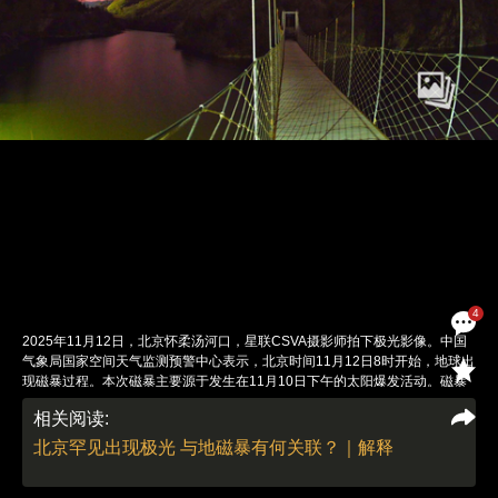
4
2025年11月12日，北京怀柔汤河口，星联CSVA摄影师拍下极光影像。中国
气象局国家空间天气监测预警中心表示，北京时间11月12日8时开始，地球出
现磁暴过程。本次磁暴主要源于发生在11月10日下午的太阳爆发活动。磁暴
发生的同时，随着太阳物质高度的进一步下降，其与地球南北极区附近上空的
相关阅读:
大气发生接触，最终形成极光。图：周博/星联CSVA公众号
责任编辑：翁倩 | 版面编辑：翁倩
北京罕见出现极光 与地磁暴有何关联？｜解释