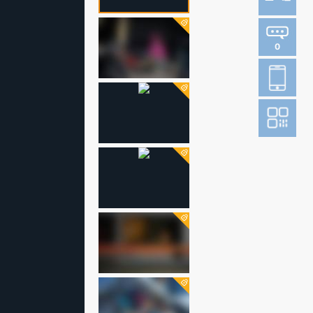
0
登
成
阅读财新网