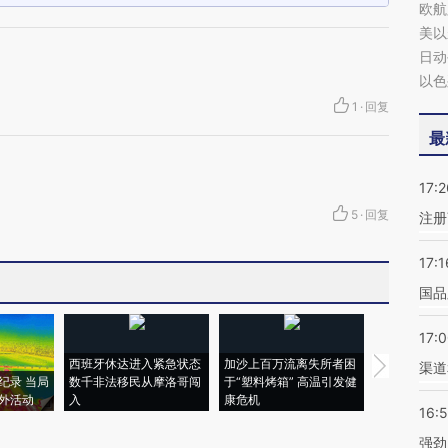
欧航
美以
日动
以色
1
·
回复
最
17:2
5
·
回复
注册
17:1
国品
17:
西班牙休达进入紧急状态
加沙上百万流离失所者困
马航飞行员
渠道
纪录 当局
数千非法移民从摩洛哥闯
于“塑料烤箱” 高温引发健
粒摇头丸 尿
外活动
入
康危机
毒品
16:
强劲