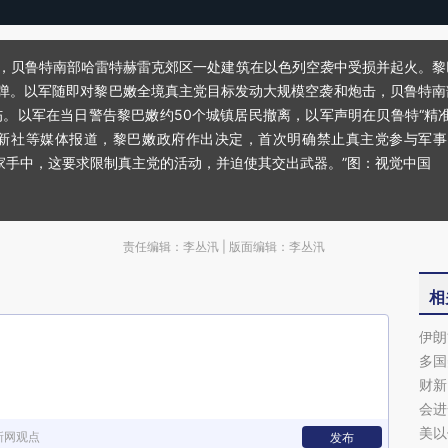
鲁特，贝鲁特南部哈雷特赫雷克郊区一处建筑在以色列空袭中受损并起火。
箭弹。以军随即对黎巴嫩全境真主党目标发动大规模空袭和炮击，贝鲁特南
受伤。以军在当日警告黎巴嫩约50个城镇居民撤离，以军声明在贝鲁特“精
新社等媒体报道，黎巴嫩政府作出决定，首次明确禁止真主党参与军事
家手中，这要求限制真主党的活动，并迫使其交出武器。”图：视觉中国
责任编辑：李丛汛 | 版面编辑：李丛汛
相
伊朗
多国
财新
会进
美以
新网观点
发布