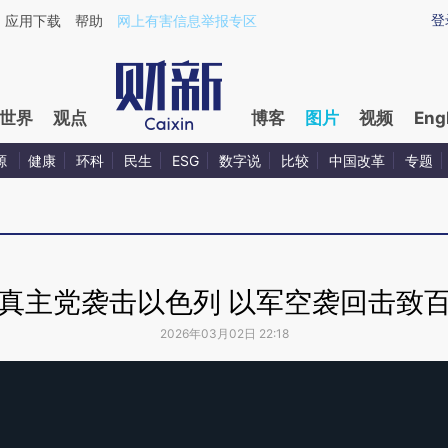
登
应用下载
帮助
网上有害信息举报专区
世界
观点
博客
图片
视频
Eng
源
健康
环科
民生
ESG
数字说
比较
中国改革
专题
真主党袭击以色列 以军空袭回击致
2026年03月02日 22:18