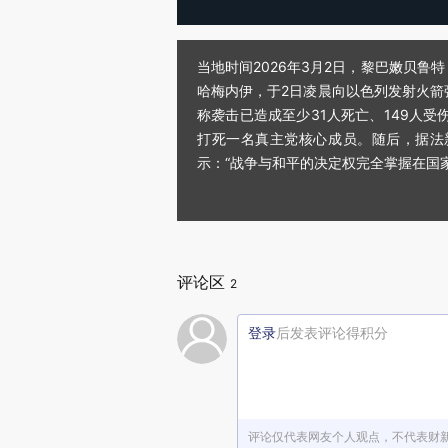
当地时间2026年3月2日，黎巴嫩贝
哈梅内伊，于2日凌晨向以色列发射火
称袭击已造成至少31人死亡、149人
打死一名真主党核心成员。随后，据法
示：“战争与和平的决定权完全掌握在国
评论区
2
登录
后发表评论得积分
评论仅代表网友个人观点，不代表财