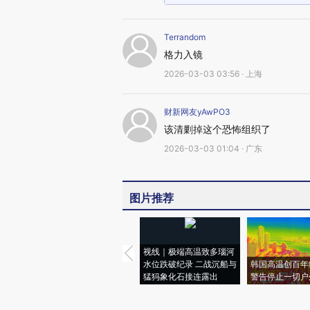
Terrandom
格力入镜
2026-03-03 03:56 · 上海
财新网友yAwPO3
该清剿掉这个恐怖组织了
2026-03-03 01:04 · 广东
图片推荐
视线｜极端高温致多瑙河
水位跌破纪录 二战沉船与
韩国高温创百年
猛犸象化石接连露出
警告停止一切户