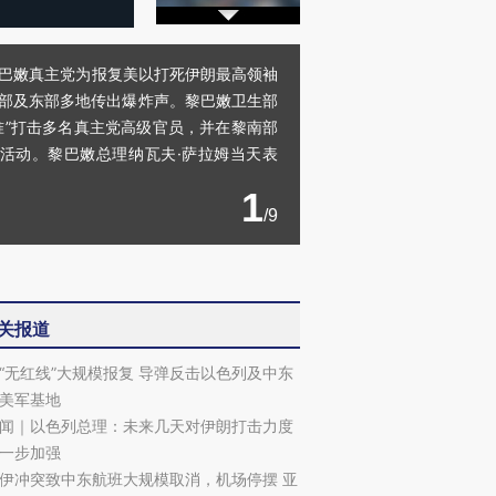
黎巴嫩真主党为报复美以打死伊朗最高领袖
部及东部多地传出爆炸声。黎巴嫩卫生部
准”打击多名真主党高级官员，并在黎南部
活动。黎巴嫩总理纳瓦夫·萨拉姆当天表
1
/9
关报道
“无红线”大规模报复 导弹反击以色列及中东
美军基地
闻｜以色列总理：未来几天对伊朗打击力度
一步加强
伊冲突致中东航班大规模取消，机场停摆 亚