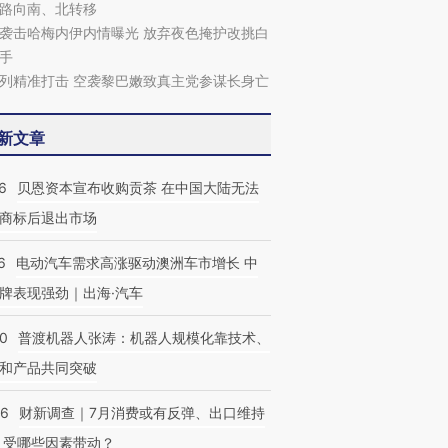
路向南、北转移
袭击哈梅内伊内情曝光 放弃夜色掩护改挑白
手
列精准打击 空袭黎巴嫩致真主党参谋长身亡
新文章
6
贝恩资本宣布收购贡茶 在中国大陆无法
商标后退出市场
6
电动汽车需求高涨驱动澳洲车市增长 中
牌表现强劲｜出海·汽车
00
普渡机器人张涛：机器人规模化靠技术、
跨国走私7万
视线｜HYROX的吸金
视线｜被
和产品共同突破
检体内含3种
术：是什么让中产们甘
泽连斯基密集出访美英 索
度Z世代
心“花钱找虐”？
要防空导弹“救急”
育部长拱
56
财新调查｜7月消费或有反弹、出口维持
 受哪些因素带动？