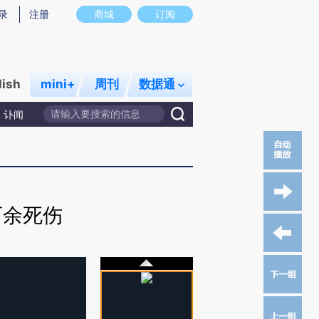
录
注册
商城
订阅
lish
mini+
周刊
数据通
讣闻
百余死伤