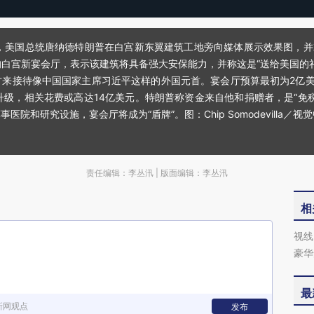
盛顿，美国总统唐纳德特朗普在白宫新东翼建筑工地旁向媒体展示效果图，并
白宫新宴会厅，表示该建筑将具备强大安保能力，并称这是“送给美国的
方来接待像中国国家主席习近平这样的外国元首。宴会厅预算最初为2亿美
升级，相关花费或高达14亿美元。特朗普称资金来自他和捐赠者，是“免
和研究设施，宴会厅将成为“盾牌”。图：Chip Somodevilla／视
责任编辑：李丛汛 | 版面编辑：李丛汛
相
视线
豪华
最
新网观点
发布