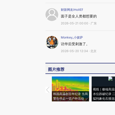
财新网友iHoXEf
面子是全人类都想要的
2026-05-21 00:00 · 广东
Monkey_小披萨
访华后受刺激了。
2026-05-20 12:34 · 北京
图片推荐
视线｜极端高温
韩国高温创百年纪录 当局
水位跌破纪录 
警告停止一切户外活动
猛犸象化石接连