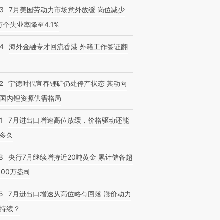
43
7月美国劳动力市场意外放缓 岗位减少
3万个失业率降至4.1%
14
海外金融专才回流香港 外籍工作签证翻
2
宁德时代宜春锂矿仍处停产状态 其动向
国内锂资源供需格局
1
7月进出口增速高位放缓，价格驱动还能
多久
8
央行7月继续增持近20吨黄金 累计储备超
600万盎司
5
7月进出口增速从高位略有回落 涨价动力
持续？