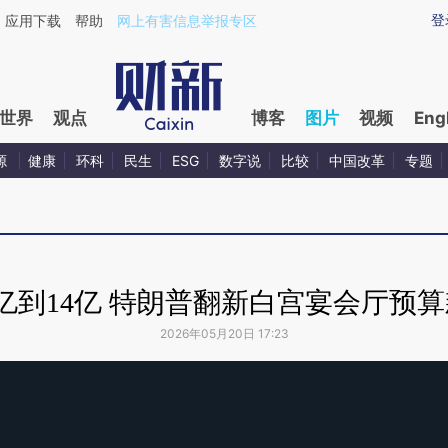
登
应用下载
帮助
网上有害信息举报专区
世界
观点
博客
图片
视频
Eng
源
健康
环科
民生
ESG
数字说
比较
中国改革
专题
亿到14亿 特朗普翻新白宫宴会厅预
2026年05月20日 17:23