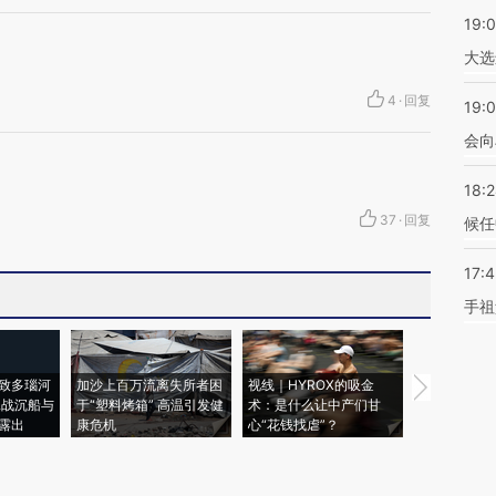
19:
大选
4
·
回复
19:0
会向
18:
37
·
回复
候任
17:
手祖
致多瑙河
加沙上百万流离失所者困
视线｜HYROX的吸金
马航飞行员
二战沉船与
于“塑料烤箱” 高温引发健
术：是什么让中产们甘
粒摇头丸 尿
露出
康危机
心“花钱找虐”？
毒品