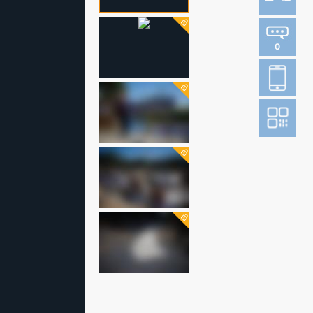
0
登
成
阅读财新网