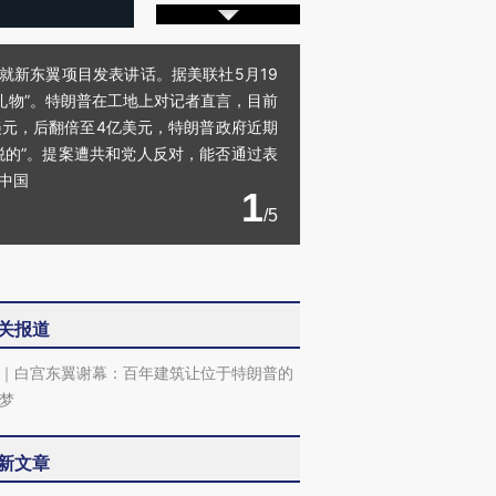
就新东翼项目发表讲话。据美联社5月19
礼物”。特朗普在工地上对记者直言，目前
元，后翻倍至4亿美元，特朗普政府近期
税的”。提案遭共和党人反对，能否通过表
觉中国
1
/5
关报道
｜白宫东翼谢幕：百年建筑让位于特朗普的
梦
新文章