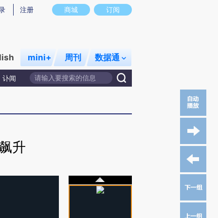
录
注册
商城
订阅
lish
mini+
周刊
数据通
讣闻
算飙升