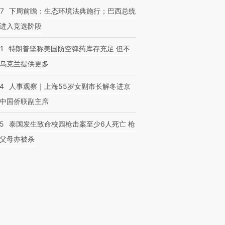
07
下周前瞻：生态环境法典施行；巴西总统
进入竞选阶段
1
特朗普坚称美国防空弹药库存充足 但不
乌克兰提供更多
24
人事观察｜上海55岁女副市长解冬进京
中国侨联副主席
45
泰国发生致命校园枪击案至少6人死亡 枪
父母亦被杀
跨国走私7万
视线｜被称为“蟑螂”的印
视线｜“入侵”还是“人道危
检体内含3种
度Z世代 用街头抗争将教
机”？难民潮撕裂西班牙
秘鲁纳斯
育部长拱下台
飞地休达
13人遇难