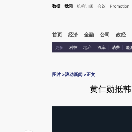
数据
我闻
机构订阅
会议
Promotion
首页
经济
金融
公司
政经
更多
科技
地产
汽车
消费
能
图片
>
滚动新闻
>
正文
黄仁勋抵韩