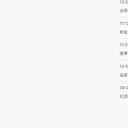
12:
涉罪
11:1
积金
11:0
逐季
10:
远是
08:
纪违
权为财新传媒及/或相关权利人专属所有或持有。未经许可，禁止进行转载、摘编、