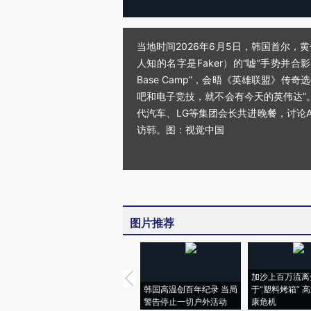
当地时间2026年6月5日，韩国首尔，黄
人知的名字是Faker）的“嘘”手势并
Base Camp”，会晤《英雄联盟》传
吧和电子竞技，就不会有今天的英伟达”
代汽车、LG等集团会长共进晚餐，讨论A
访韩。图：视觉中国
图片推荐
加沙上百万流离
韩国高温创百年纪录 当局
于“塑料烤箱” 
警告停止一切户外活动
康危机