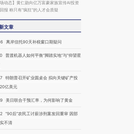
场动态】黄仁勋向亿万富豪家族宣传AI投资
回报 称只有“疯狂”的人才会质疑
新文章
46
离岸信托90天补税窗口期疑问
00
普渡机器人如何平衡“脚踏实地”与“仰望星
？
57
特朗普召开矿业圆桌会 拟向关键矿产投
20亿美元
09
美日联合干预汇率，为何影响了黄金
32
“90后”农民工讨薪涉刑案发回重审 因部
实不清