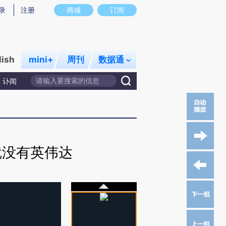
录
注册
商城
订阅
lish
mini+
周刊
数据通
讣闻
就没有英伟达