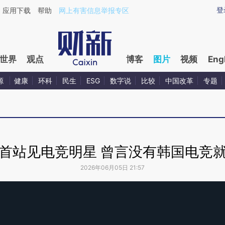
登
应用下载
帮助
网上有害信息举报专区
世界
观点
博客
图片
视频
Eng
源
健康
环科
民生
ESG
数字说
比较
中国改革
专题
首站见电竞明星 曾言没有韩国电竞
2026年06月05日 21:57