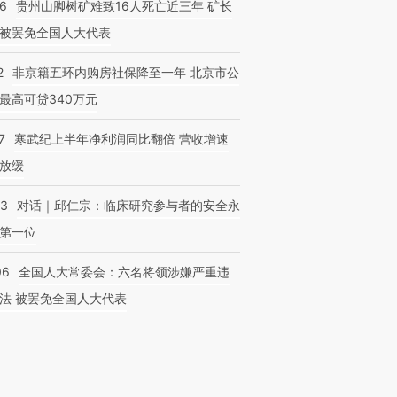
36
贵州山脚树矿难致16人死亡近三年 矿长
被罢免全国人大代表
2
非京籍五环内购房社保降至一年 北京市公
最高可贷340万元
7
寒武纪上半年净利润同比翻倍 营收增速
放缓
53
对话｜邱仁宗：临床研究参与者的安全永
第一位
06
全国人大常委会：六名将领涉嫌严重违
法 被罢免全国人大代表
复制及建立镜像等任何使用。