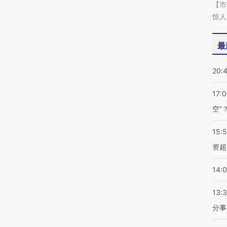
【市
惊人
最
20:
17:
空”
15:
资超
14:
13:
分事