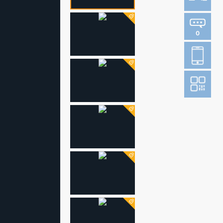
0
登
成
阅读财新网