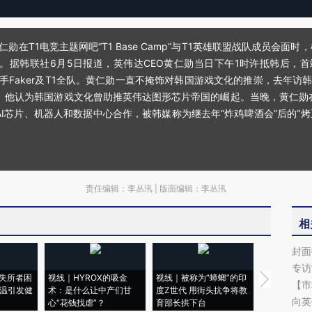
仁勋在T1电竞主题网吧“T1 Base Camp”与T1英雄联盟战队成员会
合影。据韩联社6月5日报道，英伟达CEO黄仁勋当日下午1时许抵韩后，首
奇选手Faker及T1全队。黄仁勋一直不掩饰对韩国游戏文化的推崇，去年
。他认为韩国游戏文化曾助推英伟达图形芯片帝国的崛起。当晚，黄仁勋在
I芯片、机器人和数据中心合作，被韩媒称为继去年“炸鸡啤酒会”后的“
责任编辑：李丛汛 | 版面编辑：李丛汛
相
封面
专访
失所者困
视线｜HYROX的吸金
视线｜被称为“蟑螂”的印
视线｜“入侵
【市
高温引发健
术：是什么让中产们甘
度Z世代 用街头抗争将教
机”？难民潮
向英
心“花钱找虐”？
育部长拱下台
飞地休达