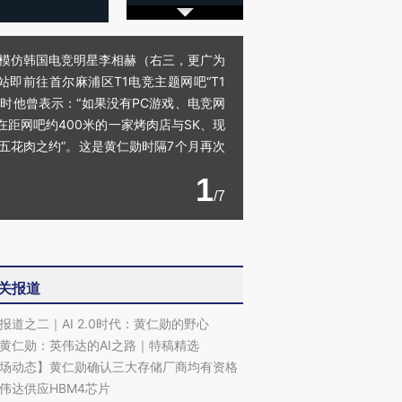
面时，模仿韩国电竞明星李相赫（右三，更广为
站即前往首尔麻浦区T1电竞主题网吧“T1
访韩时他曾表示：“如果没有PC游戏、电竞网
距网吧约400米的一家烤肉店与SK、现
烤五花肉之约”。这是黄仁勋时隔7个月再次
1
/7
关报道
报道之二｜AI 2.0时代：黄仁勋的野心
黄仁勋：英伟达的AI之路｜特稿精选
”还是“人道危
湖北宜昌局部短时降雨
哈尔滨遭遇短时极端强降
场动态】黄仁勋确认三大存储厂商均有资格
撕裂西班牙
128毫米 紧急转移近
雨 3小时累计雨量超80毫
秘鲁纳斯
伟达供应HBM4芯片
4000人
米
13人遇难