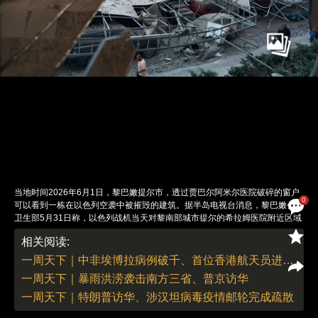
当地时间2026年6月1日，黎巴嫩提尔市，透过贾巴尔阿米尔医院破碎的窗户
0
可以看到一栋在以色列空袭中被摧毁的建筑。据半岛电视台消息，黎巴嫩公共
卫生部5月31日称，以色列战机当天对黎南部城市提尔的希拉姆医院附近区域
发动空袭，造成13名医院工作人员受伤，医院设施遭到严重破坏。同一天，
相关阅读:
以军还对提尔地区杰巴尔·阿迈勒医院对面的建筑和停车场发动空袭，造成至
少8人死亡、16人受伤，医院大楼在轰炸中严重受损。据路透社6月1日报道，
一周天下｜中非埃博拉病例破千、首位香港航天员进入太空
以色列总理内塔尼亚胡和国防部长卡茨当日发表声明，称因黎巴嫩真主党“屡
一周天下｜暴雨洪涝袭击南方三省、普京访华
次违反停火协议”，已下令以军对黎首都贝鲁特南郊代希耶地区发动空袭。据
美联社6月1日报道，特朗普与内塔尼亚胡通话时斥其“疯了”，质问“你到底在
一周天下｜特朗普访华、涉汉坦病毒疫情邮轮完成疏散
干什么？”，并指责其“忘恩负义”。通话后特朗普宣布以军不会前往贝鲁特，正