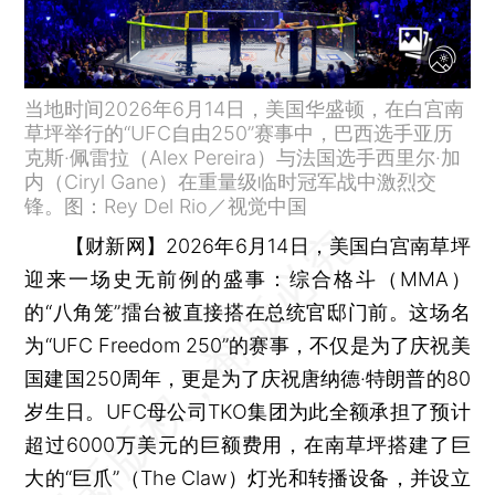
当地时间2026年6月14日，美国华盛顿，在白宫南
草坪举行的“UFC自由250”赛事中，巴西选手亚历
克斯·佩雷拉（Alex Pereira）与法国选手西里尔·加
内（Ciryl Gane）在重量级临时冠军战中激烈交
锋。图：Rey Del Rio／视觉中国
【财新网】
2026年6月14日，美国白宫南草坪
迎来一场史无前例的盛事：综合格斗（MMA）
的“八角笼”擂台被直接搭在总统官邸门前。这场名
为“UFC Freedom 250”的赛事，不仅是为了庆祝美
国建国250周年，更是为了庆祝唐纳德·特朗普的80
岁生日。UFC母公司TKO集团为此全额承担了预计
超过6000万美元的巨额费用，在南草坪搭建了巨
大的“巨爪”（The Claw）灯光和转播设备，并设立