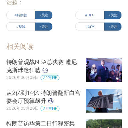
话题：
#特朗普
+关注
#UFC
+关注
#视线
+关注
#白宫
+关注
相关阅读
特朗普观战NBA总决赛 遭尼
克斯球迷狂嘘
2026年06月09日
APP打开
从2亿到14亿 特朗普翻新白宫
宴会厅预算飙升
2026年05月20日
APP打开
特朗普访华第二日行程密集