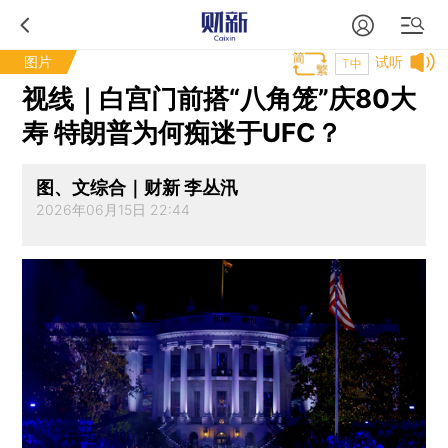
图片
试听
T中
视线｜白宫门前搭“八角笼”庆80大
寿 特朗普为何痴迷于UFC？
图、文综合｜财新 李丛汛
2026年06月15日 22:44