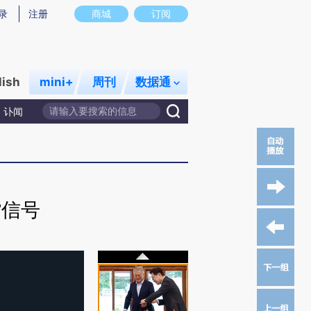
录
注册
商城
订阅
lish
mini+
周刊
数据通
讣闻
”信号