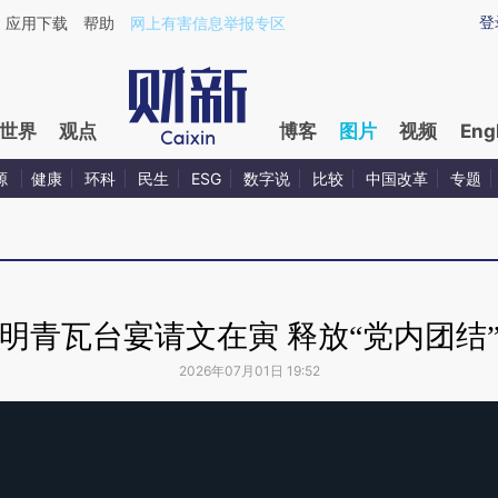
登
应用下载
帮助
网上有害信息举报专区
世界
观点
博客
图片
视频
Eng
源
健康
环科
民生
ESG
数字说
比较
中国改革
专题
明青瓦台宴请文在寅 释放“党内团结
2026年07月01日 19:52