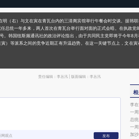
，李在明（右）与文在寅在青瓦台内的三清阁宾馆举行午餐会时交谈。据韩
任总统一年多来，两人首次在青瓦台举行面对面的正式会晤。在执政党8
信号。韩国纽斯频通讯社的政治评论指出，由于共同民主党即将于今年8
在寅）等派系之间的竞争近期正有升温趋势。在这一关键节点上，文在寅
责任编辑：李丛汛 | 版面编辑：李丛汛
相
李在
一周
总统
一周
加沙
新网观点
发布