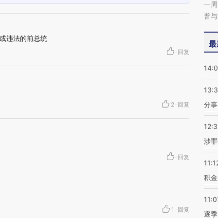
一周
普与
或违法的前总统
最
·
回复
14:
13:
分事
2
·
回复
12:
涉罪
·
回复
11:1
积金
11:0
1
·
回复
逐季