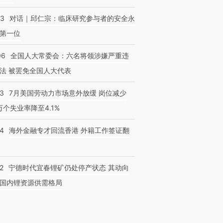
53
对话｜邱仁宗：临床研究参与者的安全永
第一位
06
全国人大常委会：六名将领涉嫌严重违
法 被罢免全国人大代表
43
7月美国劳动力市场意外放缓 岗位减少
3万个失业率降至4.1%
14
海外金融专才回流香港 外籍工作签证翻
2
宁德时代宜春锂矿仍处停产状态 其动向
跨国走私7万
视线｜被称为“蟑螂”的印
视线｜“入侵”还是“人道危
检体内含3种
国内锂资源供需格局
度Z世代 用街头抗争将教
机”？难民潮撕裂西班牙
秘鲁纳斯
育部长拱下台
飞地休达
13人遇难