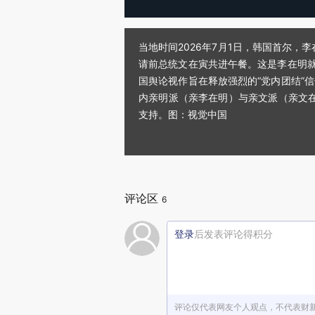
当地时间2026年7月1日，韩国首尔
请前总统文在寅共进午餐。这是李在明就
国舆论视作旨在释放强烈的“党内团结”
内亲明派（亲李在明）与亲文派（亲文
支持。图：视觉中国
评论区
6
登录
后发表评论得积分
评论仅代表网友个人观点，不代表财