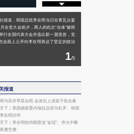
联社报道，韩国总统李在明当日在青瓦台宴
月全党大会前夕，两人的此次“合体”被韩
月举行全国代表大会并选出新一届党首，党
在会面上公开向李在明表达了坚定的政治
1
/5
关报道
明与高市早苗会晤 会谈后上演架子鼓合奏
天下｜美国掳获委内瑞拉总统马杜罗、韩国
李在明访华
天下｜李在明给特朗普送“金冠”、停火中断
再遭空袭