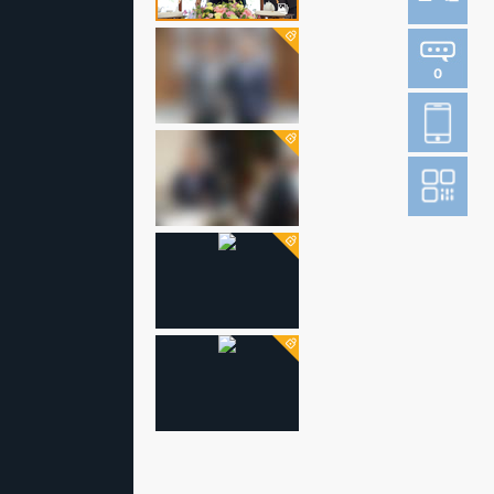
0
登
成
阅读财新网