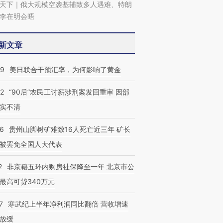
天下｜俄大规模空袭基辅致多人遇难、特朗
李在明会晤
新文章
09
美日联合干预汇率，为何影响了黄金
32
“90后”农民工讨薪涉刑案发回重审 因部
实不清
36
贵州山脚树矿难致16人死亡近三年 矿长
被罢免全国人大代表
2
非京籍五环内购房社保降至一年 北京市公
最高可贷340万元
7
寒武纪上半年净利润同比翻倍 营收增速
放缓