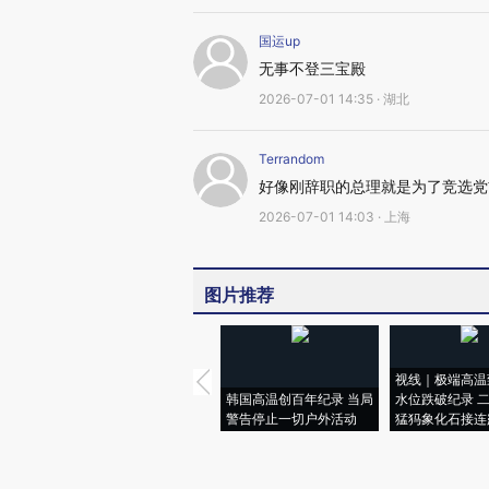
国运up
无事不登三宝殿
2026-07-01 14:35 · 湖北
Terrandom
好像刚辞职的总理就是为了竞选党
2026-07-01 14:03 · 上海
图片推荐
视线｜极端高温
韩国高温创百年纪录 当局
水位跌破纪录 
警告停止一切户外活动
猛犸象化石接连