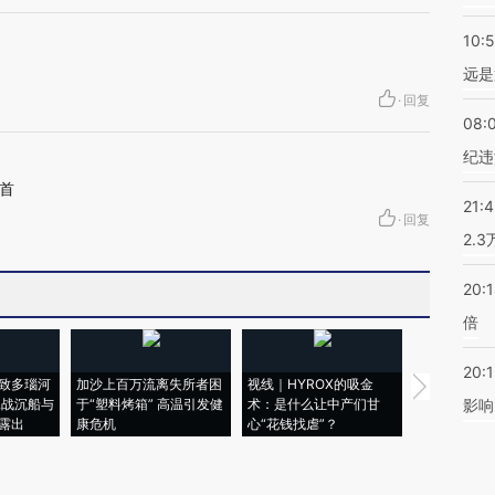
10:
远是
·
回复
08:
纪违
首
21:
·
回复
2.
20:
倍
20:1
致多瑙河
加沙上百万流离失所者困
视线｜HYROX的吸金
马航飞行员
二战沉船与
于“塑料烤箱” 高温引发健
术：是什么让中产们甘
粒摇头丸 尿
影响
露出
康危机
心“花钱找虐”？
毒品