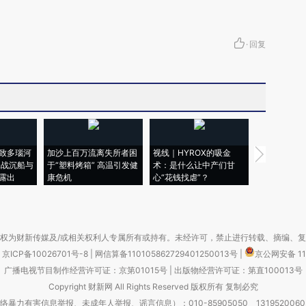
。
·
回复
致多瑙河
加沙上百万流离失所者困
视线｜HYROX的吸金
马航飞行员
二战沉船与
于“塑料烤箱” 高温引发健
术：是什么让中产们甘
粒摇头丸 尿
露出
康危机
心“花钱找虐”？
毒品
权为财新传媒及/或相关权利人专属所有或持有。未经许可，禁止进行转载、摘编、
京ICP备10026701号-8
|
网信算备110105862729401250013号
|
京公网安备 11
广播电视节目制作经营许可证：京第01015号
|
出版物经营许可证：第直100013号
Copyright 财新网 All Rights Reserved 版权所有 复制必究
害信息举报、未成年人举报、谣言信息）：010-85905050 13195200605 举报邮