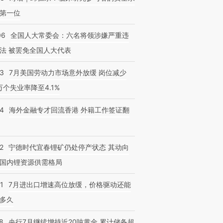
第一位
06
全国人大常委会：六名将领涉嫌严重违
法 被罢免全国人大代表
43
7月美国劳动力市场意外放缓 岗位减少
3万个失业率降至4.1%
14
海外金融专才回流香港 外籍工作签证翻
2
宁德时代宜春锂矿仍处停产状态 其动向
国内锂资源供需格局
1
7月进出口增速高位放缓，价格驱动还能
多久
8
央行7月继续增持近20吨黄金 累计储备超