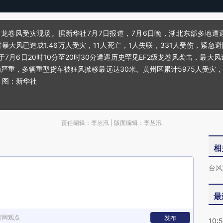
区，龙卷风受灾现场。据新华社7月7日报道，7月6日晚，湖北东部多地
大风已造成1.46万人受灾，11人死亡，1人失联，331人受伤，紧急避险
于7月6日20时10分至20时30分遭遇历史罕见EF2级龙卷风袭击，最大
重，多辆重型货车被狂风掀移最远达30米。黄州区累计5975人受灾，
。图：新华社
责任编辑：李丛汛 | 版面编辑：李丛汛
相
台风
最
新网观点
发布
10: