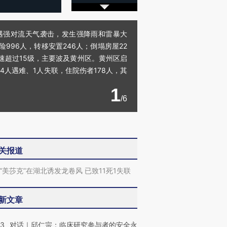
遭遇强对流天气袭击，发生强降雨和雷暴大
996人，转移安置246人；倒塌房屋22
风速超过15级，主要波及黄州区。黄州区启
4人遇难、1人失联，住院伤者178人，其
1
/6
关报道
“美莎克”在湖北诱发龙卷风 已致11死1失联
新文章
53
对话｜邱仁宗：临床研究参与者的安全永