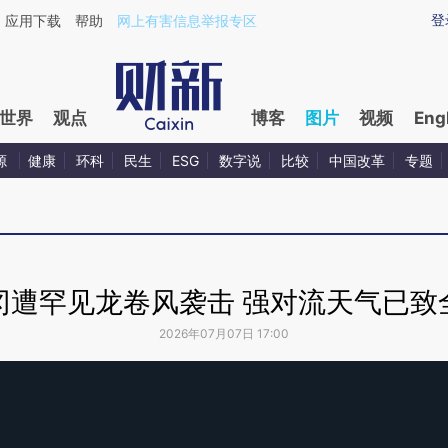
登
应用下载
帮助
网上有害信息举报专区
世界
观点
博客
图片
视频
Eng
源
健康
环科
民生
ESG
数字说
比较
中国改革
专题
冈遭罕见龙卷风袭击 强对流天气已致全
2026年07月07日 17:00