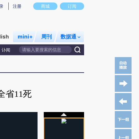
录
注册
商城
订阅
lish
mini+
周刊
数据通
讣闻
省11死