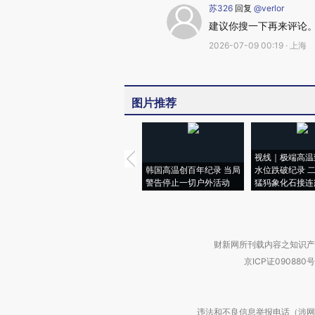
苏326
回复
@verlor
建议你搜一下再来评论
2026-07-09 00:19 · 上海
图片推荐
视线｜极端高温
韩国高温创百年纪录 当局
水位跌破纪录 
警告停止一切户外活动
猛犸象化石接连
财新网所刊载内容之知识产
京ICP证090880号
违法和不良信息举报电话（涉网络暴力有