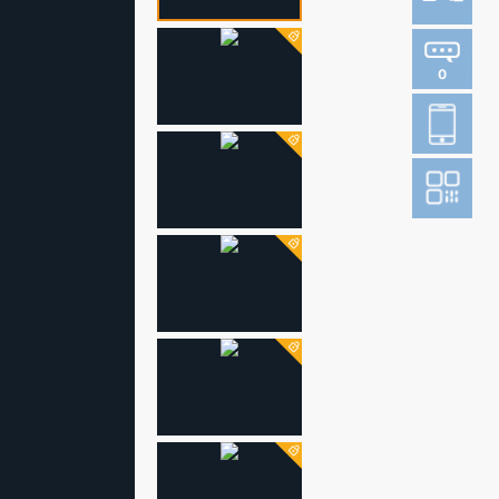
0
登
成
阅读财新网