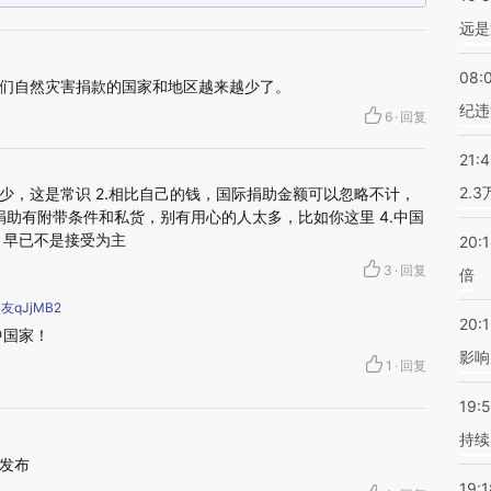
远是
08:
们自然灾害捐款的国家和地区越来越少了。
纪违
6
·
回复
21:
2.
越少，这是常识 2.相比自己的钱，国际捐助金额可以忽略不计，
际捐助有附带条件和私货，别有用心的人太多，比如你这里 4.中国
，早已不是接受为主
20:
3
·
回复
倍
qJjMB2
20:1
中国家！
影响
1
·
回复
19:5
持续
发布
19:1