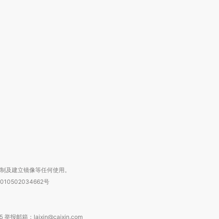
跨国走私7万
视线｜被称为“蟑螂”的印
视线｜“入侵”还是“人道危
检体内含3种
度Z世代 用街头抗争将教
机”？难民潮撕裂西班牙
秘鲁纳斯
育部长拱下台
飞地休达
13人遇难
复制及建立镜像等任何使用。
010502034662号
箱：laixin@caixin.com