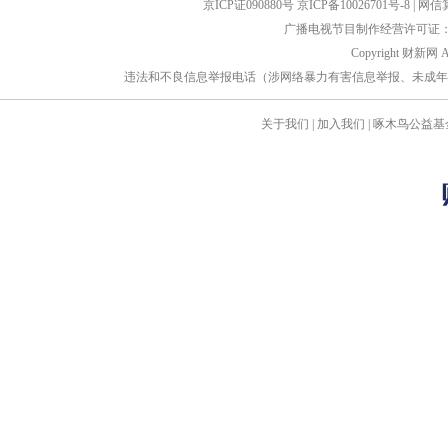
京ICP证090880号
京ICP备10026701号-8
|
网信算备
广播电视节目制作经营许可证：京
Copyright 财新网 
违法和不良信息举报电话（涉网络暴力有害信息举报、未成年人举报、谣言信息）
关于我们
|
加入我们
|
啄木鸟公益基