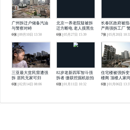
广州拆迁户储备汽油
北京一养老院疑被拆
长春区政府被指
与警察对峙
迁方断电 老人摸黑生
产商强拆工厂 
活
立案
6张
|
09月10日 13:50
6张
|
05月27日 15:39
7张
|
05月20日 10:3
三亚最大贫民窟遭强
82岁老新四军智斗强
住宅楼被强拆变
拆 居民无家可归
拆者 缴获挖掘机欲拍
楼阁 顶楼人家
卖
迁
6张
|
02月14日 08:06
6张
|
01月11日 10:32
6张
|
01月06日 13:3