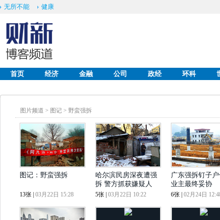
无所不能
健康
首页
经济
金融
公司
政经
环科
English
图片频道
>
图记
>
野蛮强拆
图记：野蛮强拆
哈尔滨民房深夜遭强
广东强拆钉子户
拆 警方抓获嫌疑人
业主最终妥协
13张
|
03月22日 15:28
5张
|
03月22日 10:22
6张
|
02月24日 12:4