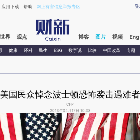
登
应用下载
帮助
网上有害信息举报专区
世界
观点
博客
图片
视频
Eng
源
健康
环科
民生
ESG
数字说
比较
中国改革
专题
美国民众悼念波士顿恐怖袭击遇难者
CFP
2013年04月17日 10:38