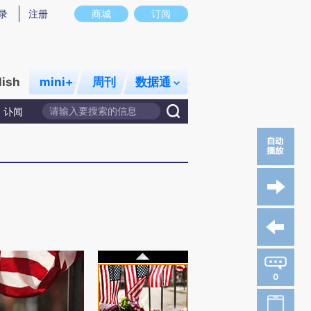
录
注册
商城
订阅
lish
mini+
周刊
数据通
讣闻
0