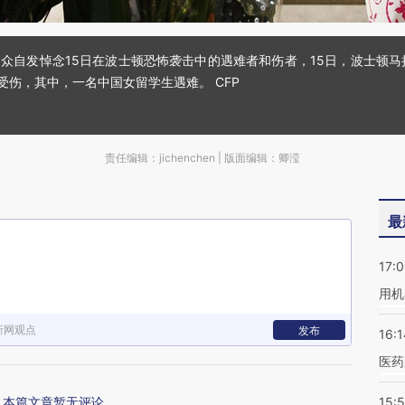
民众自发悼念15日在波士顿恐怖袭击中的遇难者和伤者，15日，波士顿
受伤，其中，一名中国女留学生遇难。 CFP
责任编辑：jichenchen | 版面编辑：卿滢
最
17:
用机
新网观点
发布
16:1
医药
本篇文章暂无评论
15:5