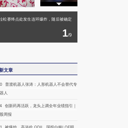
马拉松赛终点处发生连环爆炸，随后被确定
1
/9
新文章
00
普渡机器人张涛：人形机器人不会替代专
器人
4
创新药再活跃，龙头上调全年业绩指引｜
股周报
1
被爆炒、高溢价 QDII、国投白银LOF明