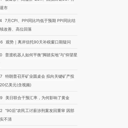
退市
4
7月CPI、PPI同比均低于预期 PPI同比结
续改善、高位回落
”还是“人道危
湖北宜昌局部短时降雨
哈尔滨遭遇短时极端强降
撕裂西班牙
46
观势｜离岸信托90天补税窗口期疑问
128毫米 紧急转移近
雨 3小时累计雨量超80毫
秘鲁纳斯
4000人
米
13人遇难
00
普渡机器人如何平衡“脚踏实地”与“仰望星
？
57
特朗普召开矿业圆桌会 拟向关键矿产投
20亿美元(含视频)
09
美日联合干预汇率，为何影响了黄金
32
“90后”农民工讨薪涉刑案发回重审 因部
实不清