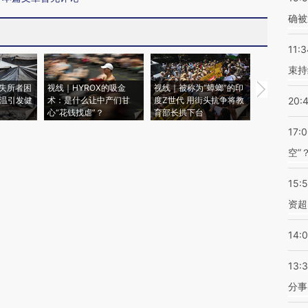
确被
11:3
束持
失所者困
视线｜HYROX的吸金
视线｜被称为“蟑螂”的印
视线｜“入侵
高温引发健
术：是什么让中产们甘
度Z世代 用街头抗争将教
机”？难民潮
20:
心“花钱找虐”？
育部长拱下台
飞地休达
17:
空”
15:
资超
14:
13:
分事