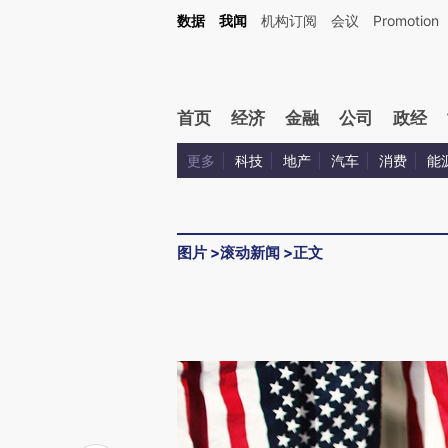
数据
我闻
机构订阅
会议
Promotion
首页
经济
金融
公司
政经
更多
科技
地产
汽车
消费
能
图片
>
滚动新闻
>
正文