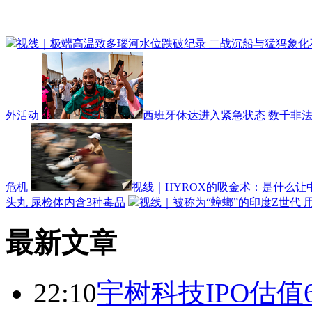
视线｜极端高温致多瑙河水位跌破纪录 二战沉船与猛犸象化
外活动
西班牙休达进入紧急状态 数千非
危机
视线｜HYROX的吸金术：是什么让
头丸 尿检体内含3种毒品
视线｜被称为“蟑螂”的印度Z世代
最新文章
22:10
宇树科技IPO估值6