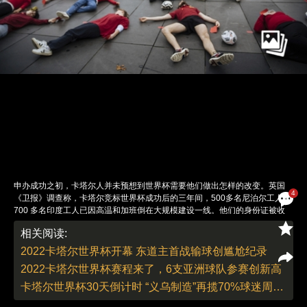
申办成功之初，卡塔尔人并未预想到世界杯需要他们做出怎样的改变。英国
4
《卫报》调查称，卡塔尔竞标世界杯成功后的三年间，500多名尼泊尔工人和
700 多名印度工人已因高温和加班倒在大规模建设一线。他们的身份证被收
走，没有食物和饮水保障，许多人拿不到工资，甚至要向劳务公司倒贴资金。
相关阅读:
当地时间2022年11月20日，法国巴黎，抗议者在呼吁抵制卡塔尔国际足联世
界杯的活动中示威，该活动由“Carton rouge pour le Qatar”组织。图：Lewis
2022卡塔尔世界杯开幕 东道主首战输球创尴尬纪录
Joly/视觉中国
2022卡塔尔世界杯赛程来了，6支亚洲球队参赛创新高
责任编辑：刘青 | 版面编辑：刘青
卡塔尔世界杯30天倒计时 “义乌制造”再揽70%球迷周边商品生产