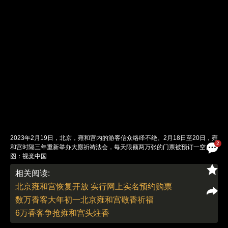
2023年2月19日，北京，雍和宫内的游客信众络绎不绝。2月18日至20日，雍
2
和宫时隔三年重新举办大愿祈祷法会，每天限额两万张的门票被预订一空。
图：视觉中国
责任编辑：董德 朱传涛（实习） | 版面编辑：朱传涛
相关阅读:
北京雍和宫恢复开放 实行网上实名预约购票
数万香客大年初一北京雍和宫敬香祈福
6万香客争抢雍和宫头炷香