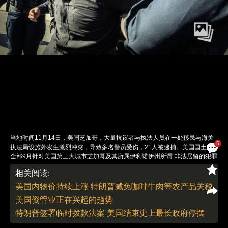
当地时间11月14日，美国芝加哥，大量抗议者与执法人员在一处移民与海关
5
执法局设施外发生激烈冲突，导致多名警员受伤，21人被逮捕。美国国土安
全部9月针对美国第三大城市芝加哥及其所属伊利诺伊州所谓“非法居留的犯罪
分子”开始实施打击行动，诸多激进执法行动招致广泛抗议，抗议者指控联邦
相关阅读:
政府针对芝加哥移民实施的执法行动过度使用武力。图：Nima Taradji/视觉中
国
美国内物价持续上涨 特朗普减免咖啡牛肉等农产品关税
责任编辑：刘青 翁倩 | 版面编辑：刘青
美国资管业正在兴起的趋势
特朗普签署临时拨款法案 美国结束史上最长政府停摆