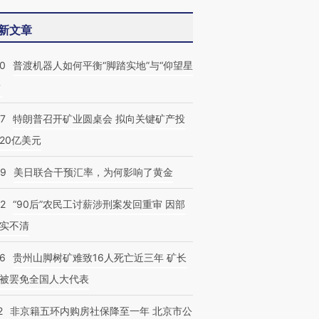
新文章
00
普渡机器人如何平衡“脚踏实地”与“仰望星
？
57
特朗普召开矿业圆桌会 拟向关键矿产投
20亿美元
09
美日联合干预汇率，为何影响了黄金
32
“90后”农民工讨薪涉刑案发回重审 因部
实不清
36
贵州山脚树矿难致16人死亡近三年 矿长
被罢免全国人大代表
2
非京籍五环内购房社保降至一年 北京市公