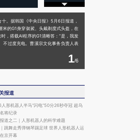
在合十。据韩国《中央日报》5月6日报道，
0厘米的G1身穿袈裟、头戴剃度式头盔，在
，搭载AI程序的G1清晰答：“是，我发
达、不过度充电。曹溪宗文化事务负责人表
1
/6
关报道
26人形机器人半马“闪电”50分26秒夺冠 超乌
名将纪录
报道之二｜人形机器人的科学难题
｜跳舞走秀弹钢琴踢足球 世界人形机器人运
在京开幕