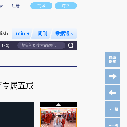
录
注册
商城
订阅
lish
mini+
周刊
数据通
讣闻
等专属五戒