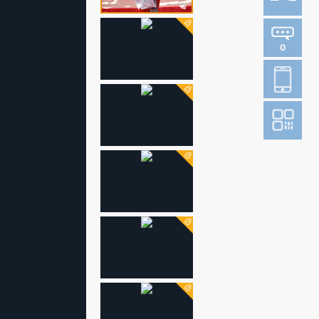
0
登
成
阅读财新网