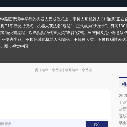
在钟路区曹溪寺举行的机器人受戒仪式上，宇树人形机器人G1“迦悲”正
G1举行受戒仪式，机器人获法名“迦悲”，正式成为“佛弟子”。身高13
遵循受戒流程，以粘贴贴纸代替人类“燃臂”仪式。当被问及是否愿意皈依时
”：不伤害生命、不损坏其他机器人和物品、不顶撞人类、不做欺骗性表
机。图：视觉中国
责任编辑：李丛汛 | 版面编辑：李丛汛
相
20
干达
封面
视线
动会
新网观点
发布