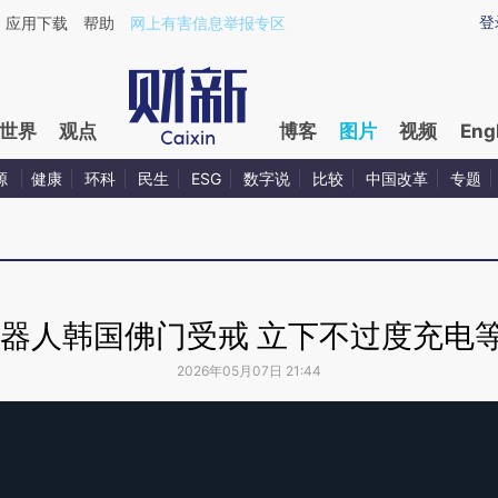
登
应用下载
帮助
网上有害信息举报专区
世界
观点
博客
图片
视频
Eng
源
健康
环科
民生
ESG
数字说
比较
中国改革
专题
机器人韩国佛门受戒 立下不过度充电
2026年05月07日 21:44