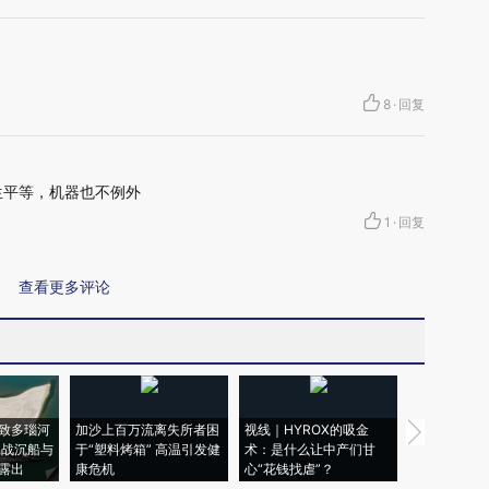
8
·
回复
生平等，机器也不例外
1
·
回复
查看更多评论
致多瑙河
加沙上百万流离失所者困
视线｜HYROX的吸金
马航飞行员
二战沉船与
于“塑料烤箱” 高温引发健
术：是什么让中产们甘
粒摇头丸 尿
露出
康危机
心“花钱找虐”？
毒品