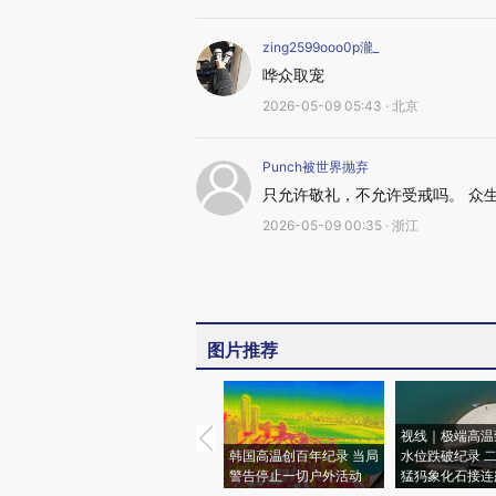
zing2599ooo0p瀧_
哗众取宠
2026-05-09 05:43 · 北京
Punch被世界抛弃
只允许敬礼，不允许受戒吗。 众
2026-05-09 00:35 · 浙江
图片推荐
视线｜极端高温
韩国高温创百年纪录 当局
水位跌破纪录 
警告停止一切户外活动
猛犸象化石接连