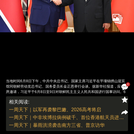
当地时间6月8日下午，中共中央总书记、国家主席习近平在平壤锦绣山迎宾
0
馆同朝鲜劳动党总书记、国务委员长金正恩举行会谈。据新华社报道，应金正
恩邀请，习近平于6月8日至9日对朝鲜民主主义人民共和国进行国事访问。6
月8日中午，习近平乘专机抵达平壤，金正恩和夫人李雪主到机场迎接。此次
相关阅读:
陪同出访的有：习近平总书记、国家主席夫人彭丽媛，中共中央政治局常委、
中央办公厅主任蔡奇，中共中央政治局委员、外交部部长王毅等。习近平上一
一周天下｜以军再袭黎巴嫩、2026高考将启
次对朝鲜进行国事访问是在2019年。图：新华社
一周天下｜中非埃博拉病例破千、首位香港航天员进入太空
责任编辑：李丛汛 | 版面编辑：李丛汛
一周天下｜暴雨洪涝袭击南方三省、普京访华