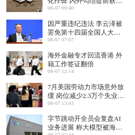
化作弊 内外勾结提前获取
08-07 09:40
试卷
因严重违纪违法 李云泽被
罢免第十四届全国人大代
08-07 07:07
表职务
海外金融专才回流香港 外
籍工作签证翻倍
08-07 12:14
7月美国劳动力市场意外放
缓 岗位减少2.3万个失业率
08-07 13:43
降至4.1%
字节跳动开全员会复盘AI
业务进展 称大模型被海外
08-07 07:44