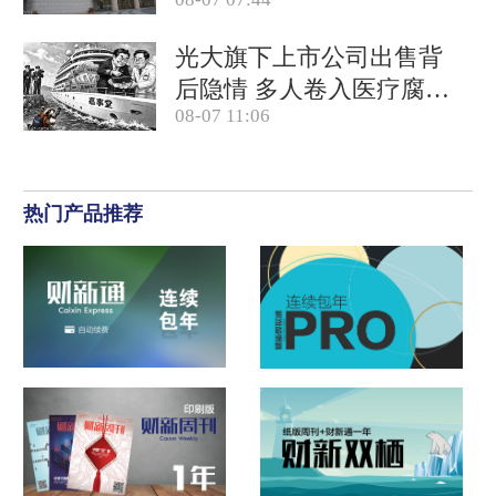
竞对拉开差距
光大旗下上市公司出售背
后隐情 多人卷入医疗腐败
08-07 11:06
案被查
热门产品推荐