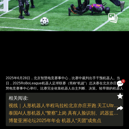
2025年6月28日，北京智慧电竞赛事中心，比赛中裁判出手干预机器人。当
9
日，2025RoBoLeague机器人足球联赛（简称“机超”）总决赛在北京亦庄智
慧电竞赛事中心举行。比赛完全依靠机器人自主判断、决策。较早期的机器人
足球赛（如RoboCup）有两项技术突破：一是所有参赛机器人摔倒后无需人
相关阅读:
类干预，能自主完成跌倒爬起动作；二是采用AI视觉裁判与传感器融合判罚机
制，将单次判罚响应时间缩短至0.3秒，较传统赛事减少70%的中断时间。
视线｜人形机器人半程马拉松北京亦庄开跑 天工Ultra 2小时40分夺冠
图：WU HAO/视觉中国
泰国AI人形机器人“警察”上岗 具有人脸识别、武器监测等功能
责任编辑：李丛汛 | 版面编辑：李丛汛
博鳌亚洲论坛2025年年会 机器人“天团”成焦点