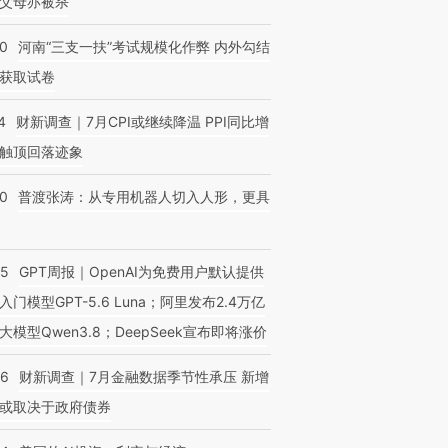
父母亦被杀
40
河南“三支一扶”考试规模化作弊 内外勾结
获取试卷
4
财新调查｜7月CPI或继续降温 PPI同比增
触顶回落迹象
00
普渡张涛：从专用机器人切入人形，更具
55
GPT周报｜OpenAI为免费用户默认提供
入门模型GPT-5.6 Luna；阿里发布2.4万亿
大模型Qwen3.8；DeepSeek宣布即将涨价
46
财新调查｜7月金融数据季节性承压 新增
或取决于政府债券