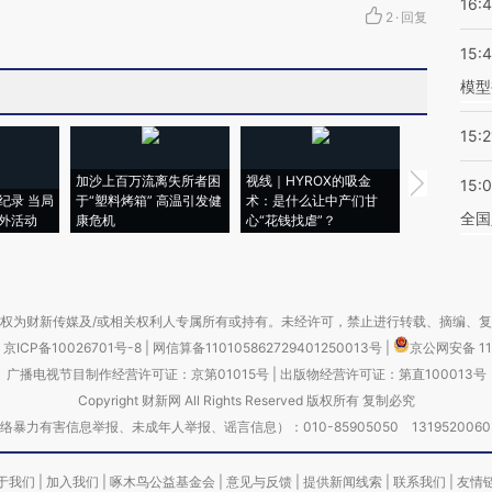
16:
2
·
回复
15:
模型
15:2
加沙上百万流离失所者困
视线｜HYROX的吸金
马航飞行员
15:
纪录 当局
于“塑料烤箱” 高温引发健
术：是什么让中产们甘
粒摇头丸 尿
全国
外活动
康危机
心“花钱找虐”？
毒品
权为财新传媒及/或相关权利人专属所有或持有。未经许可，禁止进行转载、摘编、
京ICP备10026701号-8
|
网信算备110105862729401250013号
|
京公网安备 11
广播电视节目制作经营许可证：京第01015号
|
出版物经营许可证：第直100013号
Copyright 财新网 All Rights Reserved 版权所有 复制必究
害信息举报、未成年人举报、谣言信息）：010-85905050 13195200605 举报邮
于我们
|
加入我们
|
啄木鸟公益基金会
|
意见与反馈
|
提供新闻线索
|
联系我们
|
友情