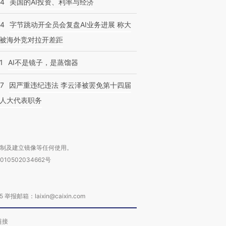
44
美国的AI投资、利率与经济
44
字节跳动开全员会复盘AI业务进展 称大
被海外竞对拉开差距
1
AI不是镜子，是蒸馏器
跨国走私7万
视线｜被称为“蟑螂”的印
视线｜“入侵”还是“人道危
07
因严重违纪违法 李云泽被罢免第十四届
检体内含3种
度Z世代 用街头抗争将教
机”？难民潮撕裂西班牙
秘鲁纳斯
人大代表职务
育部长拱下台
飞地休达
13人遇难
复制及建立镜像等任何使用。
010502034662号
箱：laixin@caixin.com
链接