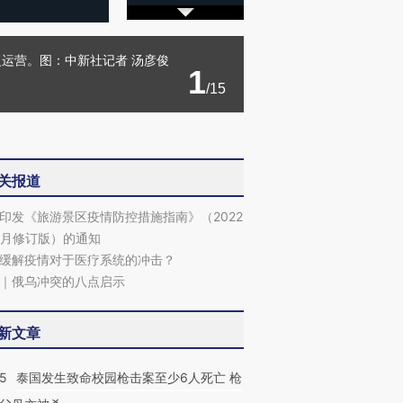
复运营。图：中新社记者 汤彦俊
1
/15
关报道
印发《旅游景区疫情防控措施指南》（2022
2月修订版）的通知
缓解疫情对于医疗系统的冲击？
｜俄乌冲突的八点启示
新文章
45
泰国发生致命校园枪击案至少6人死亡 枪