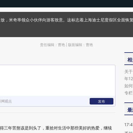
重新开放，米奇率领众小伙伴向游客致意。这标志着上海迪士尼度假区全面恢
责任编辑：曹艳 | 版面编辑：曹艳
相
关于
年1
如何
专栏
新网观点
发布
最
17:
得三年苦熬该是到头了，重拾对生活中那些美好的热爱，继续