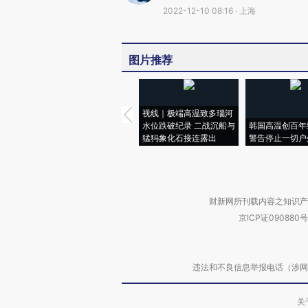
2022-12-10 08:16 · 上海
图片推荐
视线｜极端高温致多瑙河
水位跌破纪录 二战沉船与
韩国高温创百年
猛犸象化石接连露出
警告停止一切户
财新网所刊载内容之知识产
京ICP证090880号
违法和不良信息举报电话（涉网络暴力有
关