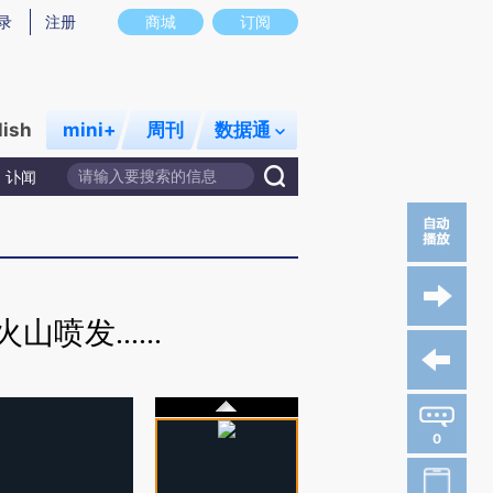
录
注册
商城
订阅
lish
mini+
周刊
数据通
讣闻
发......
0