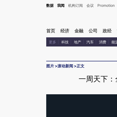
数据
我闻
机构订阅
会议
Promotion
首页
经济
金融
公司
政经
更多
科技
地产
汽车
消费
能
图片
>
滚动新闻
>
正文
一周天下：全