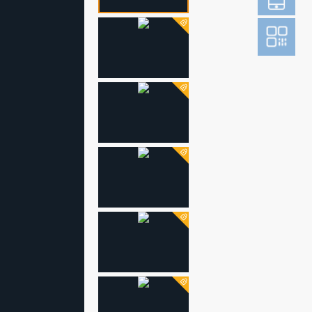
登
成为财新m
图片