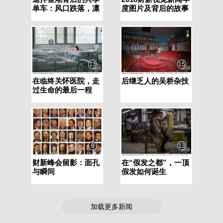
单车：风口跌落，凛
度图片及背后的故事
冬已至
13
15
在临终关怀医院，走
后继乏人的吴桥杂技
过生命的最后一程
8
13
财新峰会留影：面孔
在“假发之都”，一顶
与瞬间
假发如何诞生
加载更多新闻