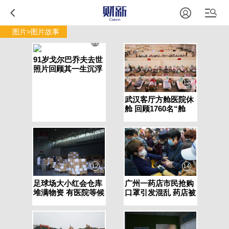
图片>图片故事
31
91岁戈尔巴乔夫去世
照片回顾其一生沉浮
13
武汉客厅方舱医院休
舱 回顾1760名“舱
友”经历的方舱生活
12
14
足球场大小红会仓库
广州一药店市民抢购
堆满物资 有医院等候
口罩引发混乱 药店被
许久只领走一箱口罩
迫停业