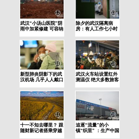
12
13
武汉“小汤山医院”阴
除夕的武汉隔离病
雨中加紧修建 可容纳
房：有人工作七小时
1000张病床
不吃不喝 有人母亲手
术无法陪同
11
18
新型肺炎阴影下的武
武汉火车站设置红外
汉机场 几乎人人戴口
测温仪 绝大多数旅客
罩
戴口罩
11
18
十一不知去哪里？ 跟
追逐“流量”的小
随财新记者搭乘穿越
镇“织里” ：生产中国
冷极的列车
半数以上童装