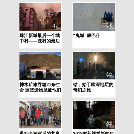
13
14
珠江新城最后一个城
“鬼城”康巴什
中村——冼村的最后
时光
9
10
神木矿难吞噬21条生
钴，始于幽深地层的
命 这些遗物见证他们
奇幻之旅
曾经活过
8
32
退押金潮背后的共享
2018财新视觉新闻年